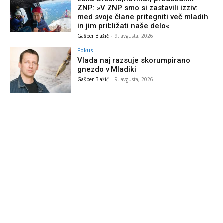
ZNP: »V ZNP smo si zastavili izziv:
med svoje člane pritegniti več mladih
in jim približati naše delo«
Gašper Blažič
-
9. avgusta, 2026
Fokus
Vlada naj razsuje skorumpirano
gnezdo v Mladiki
Gašper Blažič
-
9. avgusta, 2026