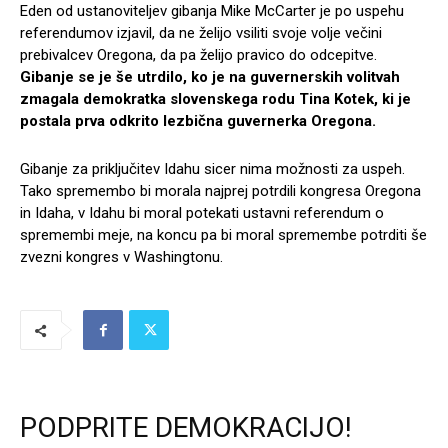
Eden od ustanoviteljev gibanja Mike McCarter je po uspehu
referendumov izjavil, da ne želijo vsiliti svoje volje večini
prebivalcev Oregona, da pa želijo pravico do odcepitve.
Gibanje se je še utrdilo, ko je na guvernerskih volitvah
zmagala demokratka slovenskega rodu Tina Kotek, ki je
postala prva odkrito lezbična guvernerka Oregona.
Gibanje za priključitev Idahu sicer nima možnosti za uspeh.
Tako spremembo bi morala najprej potrdili kongresa Oregona
in Idaha, v Idahu bi moral potekati ustavni referendum o
spremembi meje, na koncu pa bi moral spremembe potrditi še
zvezni kongres v Washingtonu.
PODPRITE DEMOKRACIJO!