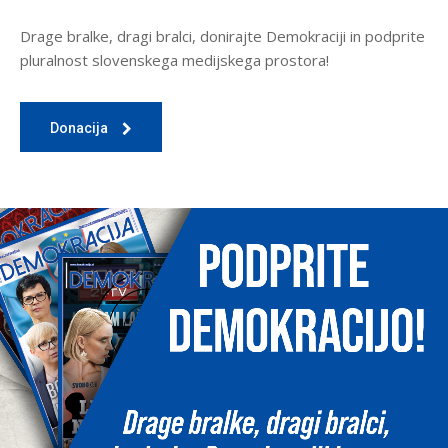
Drage bralke, dragi bralci, donirajte Demokraciji in podprite
pluralnost slovenskega medijskega prostora!
Donacija