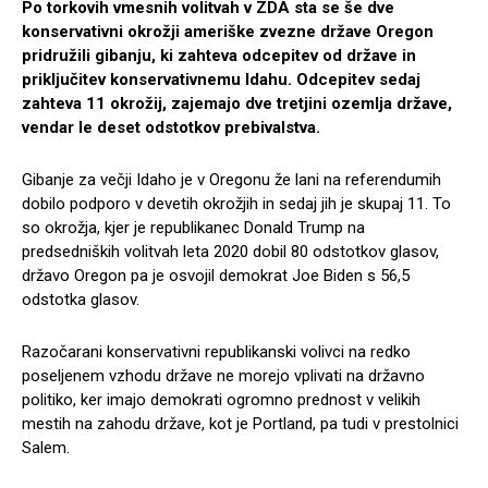
Po torkovih vmesnih volitvah v ZDA sta se še dve
konservativni okrožji ameriške zvezne države Oregon
pridružili gibanju, ki zahteva odcepitev od države in
priključitev konservativnemu Idahu. Odcepitev sedaj
zahteva 11 okrožij, zajemajo dve tretjini ozemlja države,
vendar le deset odstotkov prebivalstva.
Gibanje za večji Idaho je v Oregonu že lani na referendumih
dobilo podporo v devetih okrožjih in sedaj jih je skupaj 11. To
so okrožja, kjer je republikanec Donald Trump na
predsedniških volitvah leta 2020 dobil 80 odstotkov glasov,
državo Oregon pa je osvojil demokrat Joe Biden s 56,5
odstotka glasov.
Razočarani konservativni republikanski volivci na redko
poseljenem vzhodu države ne morejo vplivati na državno
politiko, ker imajo demokrati ogromno prednost v velikih
mestih na zahodu države, kot je Portland, pa tudi v prestolnici
Salem.