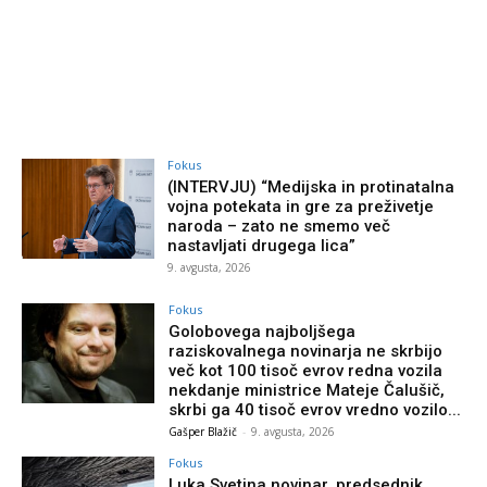
Fokus
(INTERVJU) “Medijska in protinatalna
vojna potekata in gre za preživetje
naroda – zato ne smemo več
nastavljati drugega lica”
9. avgusta, 2026
Fokus
Golobovega najboljšega
raziskovalnega novinarja ne skrbijo
več kot 100 tisoč evrov redna vozila
nekdanje ministrice Mateje Čalušič,
skrbi ga 40 tisoč evrov vredno vozilo...
Gašper Blažič
-
9. avgusta, 2026
Fokus
Luka Svetina,novinar, predsednik