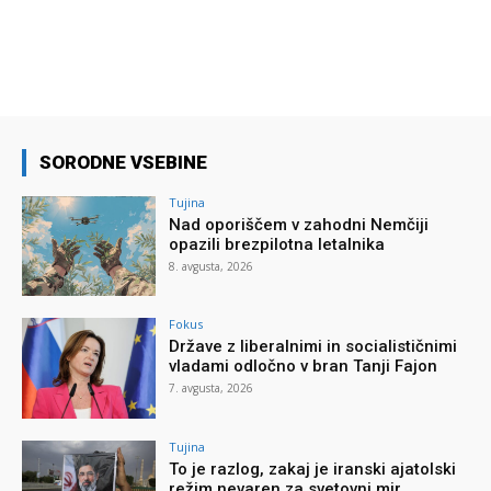
SORODNE VSEBINE
Tujina
Nad oporiščem v zahodni Nemčiji
opazili brezpilotna letalnika
8. avgusta, 2026
Fokus
Države z liberalnimi in socialističnimi
vladami odločno v bran Tanji Fajon
7. avgusta, 2026
Tujina
To je razlog, zakaj je iranski ajatolski
režim nevaren za svetovni mir