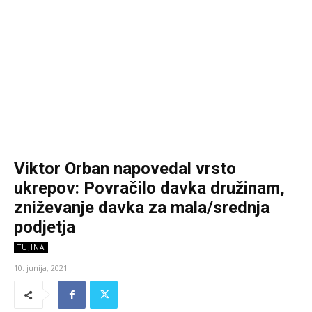
Viktor Orban napovedal vrsto
ukrepov: Povračilo davka družinam,
zniževanje davka za mala/srednja
podjetja
TUJINA
10. junija, 2021