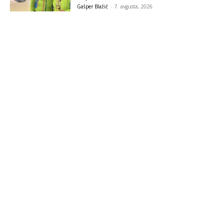
Gašper Blažič
-
7. avgusta, 2026