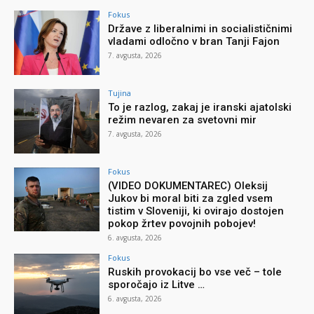
Fokus
Države z liberalnimi in socialističnimi
vladami odločno v bran Tanji Fajon
7. avgusta, 2026
Tujina
To je razlog, zakaj je iranski ajatolski
režim nevaren za svetovni mir
7. avgusta, 2026
Fokus
(VIDEO DOKUMENTAREC) Oleksij
Jukov bi moral biti za zgled vsem
tistim v Sloveniji, ki ovirajo dostojen
pokop žrtev povojnih pobojev!
6. avgusta, 2026
Fokus
Ruskih provokacij bo vse več – tole
sporočajo iz Litve …
6. avgusta, 2026