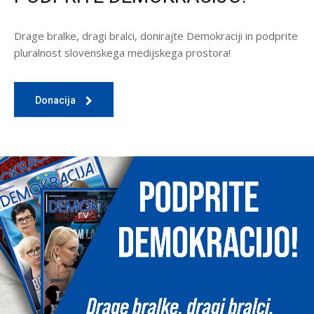
Drage bralke, dragi bralci, donirajte Demokraciji in podprite
pluralnost slovenskega medijskega prostora!
Donacija