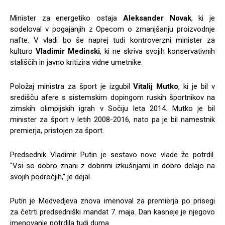
Minister za energetiko ostaja
Aleksander Novak
, ki je
sodeloval v pogajanjih z Opecom o zmanjšanju proizvodnje
nafte. V vladi bo še naprej tudi kontroverzni minister za
kulturo
Vladimir Medinski
, ki ne skriva svojih konservativnih
stališčih in javno kritizira vidne umetnike.
Položaj ministra za šport je izgubil
Vitalij Mutko
, ki je bil v
središču afere s sistemskim dopingom ruskih športnikov na
zimskih olimpijskih igrah v Sočiju leta 2014. Mutko je bil
minister za šport v letih 2008-2016, nato pa je bil namestnik
premierja, pristojen za šport.
Predsednik Vladimir Putin je sestavo nove vlade že potrdil.
“Vsi so dobro znani z dobrimi izkušnjami in dobro delajo na
svojih področjih,” je dejal.
Putin je Medvedjeva znova imenoval za premierja po prisegi
za četrti predsedniški mandat 7. maja. Dan kasneje je njegovo
imenovanje potrdila tudi duma.