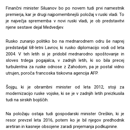
Finančni minister Siluanov bo po novem tudi prvi namestnik
premierja, kar je drugi najpomembnejši položaj v ruski vladi. To
je največja sprememba v novi ruski vladi, je ob predstavitvi
njene sestave dejal Medvedjev.
Rusko zunanjo politiko bo na mednarodnem odru še naprej
predstavljal 68-letni Lavrov, ki rusko diplomacijo vodi od leta
2004. V teh letih si je pridobil mednarodno spoštovanje in
sloves trdega pogajalca, v zadnjih letih, ki so bila precej
turbulentna za ruske odnose z Zahodom, pa je postal vidno
utrujen, poroča francoska tiskovna agencija AFP.
Šojgu, ki je obrambni minister od leta 2012, stoji za
modernizacijo ruske vojske, ki se je v zadnjih letih preizkusila
tudi na sirskih bojiščih.
Na položaju ostaja tudi gospodarski minister Oreškin, ki je
resor prevzel leta 2016, potem ko je bil njegov predhodnik
aretiran in kasneje obsojene zaradi prejemanja podkupnine.