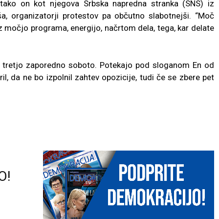
a tako on kot njegova Srbska napredna stranka (SNS) iz
a, organizatorji protestov pa občutno slabotnejši. “Moč
z močjo programa, energijo, načrtom dela, tega, kar delate
že tretjo zaporedno soboto. Potekajo pod sloganom En od
il, da ne bo izpolnil zahtev opozicije, tudi če se zbere pet
O!