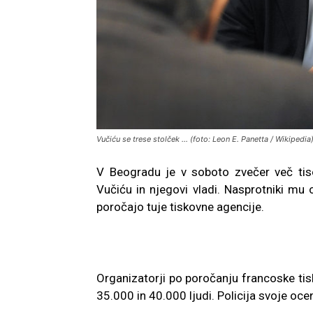
Vučiću se trese stolček ... (foto: Leon E. Panetta / Wikipedia
V Beogradu je v soboto zvečer več tiso
Vučiću in njegovi vladi. Nasprotniki mu 
poročajo tuje tiskovne agencije.
Organizatorji po poročanju francoske tis
35.000 in 40.000 ljudi. Policija svoje oce