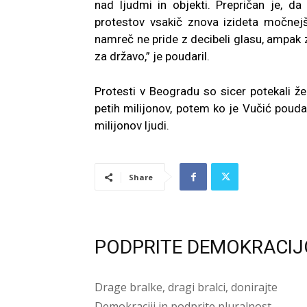
nad ljudmi in objekti. Prepričan je, d
protestov vsakič znova izideta močnejš
namreč ne pride z decibeli glasu, ampak 
za državo,” je poudaril.
Protesti v Beogradu so sicer potekali 
petih milijonov, potem ko je Vučić poudar
milijonov ljudi.
Share
PODPRITE DEMOKRACIJ
Drage bralke, dragi bralci, donirajte
Demokraciji in podprite pluralnost