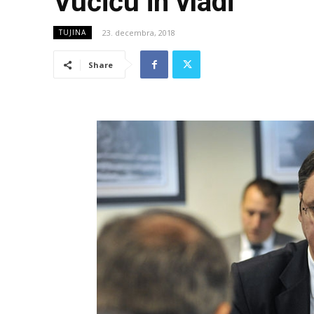
Vučiću in vladi
23. decembra, 2018
TUJINA
Share