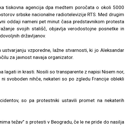
ška tiskovna agencija dpa medtem poročata o okoli 5000
ostorov srbske nacionalne radiotelevizije RTS. Med drugim
tivni oddaji nameni pet minut časa predstavnikom protesta
ažanje svojih stališč, objavlja verodostojne posnetke in
dovoljnih državljanov.
n ustvarjanju vzporedne, lažne stvarnosti, ki jo Aleksandar
ročilu za javnost navaja organizator.
ha lagati in krasti. Nosili so transparente z napisi Nisem nor,
 ni svoboden nihče, nekateri so po zgledu Francije oblekli
cidentov, so pa protestniki ustavili promet na nekaterih
nima težav” s protesti v Beogradu, če le ne pride do nasilja