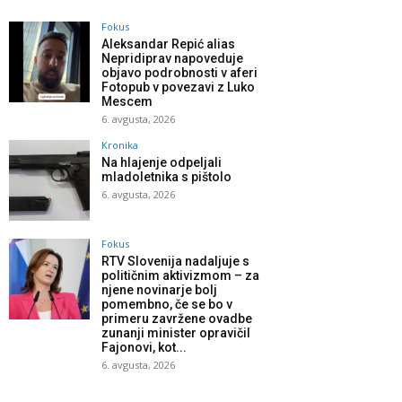
Fokus
Aleksandar Repić alias
Nepridiprav napoveduje
objavo podrobnosti v aferi
Fotopub v povezavi z Luko
Mescem
6. avgusta, 2026
Kronika
Na hlajenje odpeljali
mladoletnika s pištolo
6. avgusta, 2026
Fokus
RTV Slovenija nadaljuje s
političnim aktivizmom – za
njene novinarje bolj
pomembno, če se bo v
primeru zavržene ovadbe
zunanji minister opravičil
Fajonovi, kot...
6. avgusta, 2026