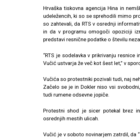
Hrvaška tiskovna agencija Hina in nem
udeležencih, ki so se sprehodili mimo pr
so zahtevali, da RTS v osrednji informa
in da v programu omogoči opoziciji izr
predstavi resnične podatke o številu neza
“RTS je sodelavka v prikrivanju resnice i
Vučić ustvarja že več kot šest let,” v spo
Vučića so protestniki pozivali tudi, naj ne
Začelo se je in Dokler niso vsi svobodni,
tudi rumene odsevne jopiče.
Protestni shod je sicer potekal brez in
osrednjih mestih ulicah.
Vučić je v soboto novinarjem zatrdil, da “