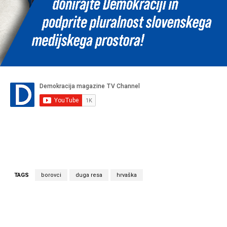
TAGS
borovci
duga resa
hrvaška