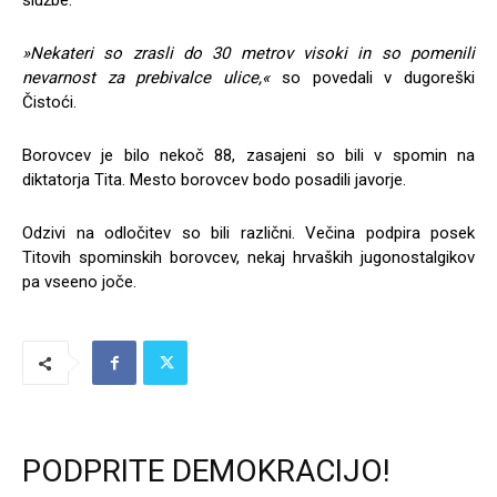
službe.
»Nekateri so zrasli do 30 metrov visoki in so pomenili
nevarnost za prebivalce ulice,«
so povedali v dugoreški
Čistoći.
Borovcev je bilo nekoč 88, zasajeni so bili v spomin na
diktatorja Tita. Mesto borovcev bodo posadili javorje.
Odzivi na odločitev so bili različni. Večina podpira posek
Titovih spominskih borovcev, nekaj hrvaških jugonostalgikov
pa vseeno joče.
PODPRITE DEMOKRACIJO!