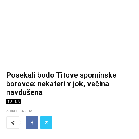
Posekali bodo Titove spominske
borovce: nekateri v jok, večina
navdušena
TUJINA
2. oktobra, 2018