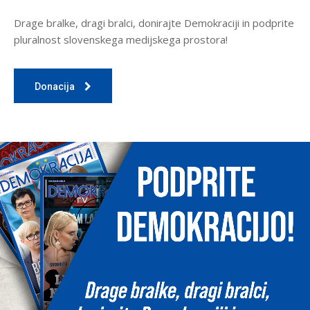
Drage bralke, dragi bralci, donirajte Demokraciji in podprite
pluralnost slovenskega medijskega prostora!
Donacija