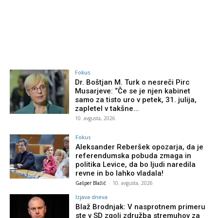
Fokus
Dr. Boštjan M. Turk o nesreči Pirc
Musarjeve: “Če se je njen kabinet
samo za tisto uro v petek, 31. julija,
zapletel v takšne...
10. avgusta, 2026
Fokus
Aleksander Reberšek opozarja, da je
referendumska pobuda zmaga in
politika Levice, da bo ljudi naredila
revne in bo lahko vladala!
Gašper Blažič
-
10. avgusta, 2026
Izjava dneva
Blaž Brodnjak: V nasprotnem primeru
ste v SD zgolj združba stremuhov za