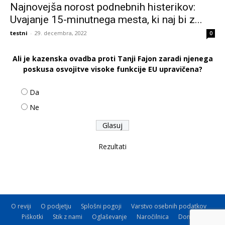
Najnovejša norost podnebnih histerikov:
Uvajanje 15-minutnega mesta, ki naj bi z...
testni
-
29. decembra, 2022
0
Ali je kazenska ovadba proti Tanji Fajon zaradi njenega
poskusa osvojitve visoke funkcije EU upravičena?
Da
Ne
Rezultati
O reviji
O podjetju
Splošni pogoji
Varstvo osebnih podatkov
Piškotki
Stik z nami
Oglaševanje
Naročilnica
Donacije