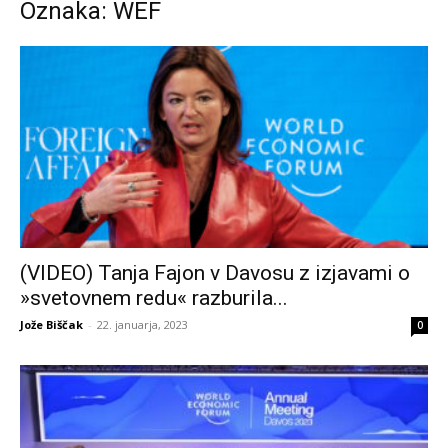
Oznaka: WEF
(VIDEO) Tanja Fajon v Davosu z izjavami o
»svetovnem redu« razburila...
Jože Biščak
-
22. januarja, 2023
0