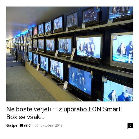
Ne boste verjeli – z uporabo EON Smart
Box se vsak...
Gašper Blažič
-
20. oktobra, 2018
0