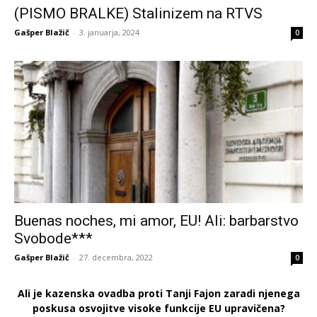
(PISMO BRALKE) Stalinizem na RTVS
Gašper Blažič
-
3. januarja, 2024
0
Buenas noches, mi amor, EU! Ali: barbarstvo
Svobode***
Gašper Blažič
-
27. decembra, 2022
0
Ali je kazenska ovadba proti Tanji Fajon zaradi njenega
poskusa osvojitve visoke funkcije EU upravičena?