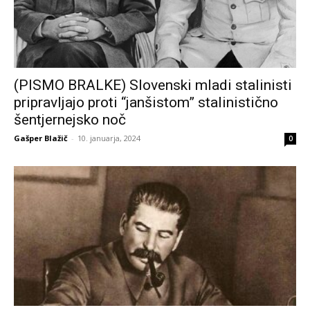
(PISMO BRALKE) Slovenski mladi stalinisti
pripravljajo proti “janšistom” stalinistično
šentjernejsko noč
Gašper Blažič
-
10. januarja, 2024
0