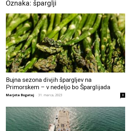
Oznaka: šparglji
Bujna sezona divjih špargljev na
Primorskem – v nedeljo bo Šparglijada
Marjeta Bogataj
-
31. marca, 2023
0