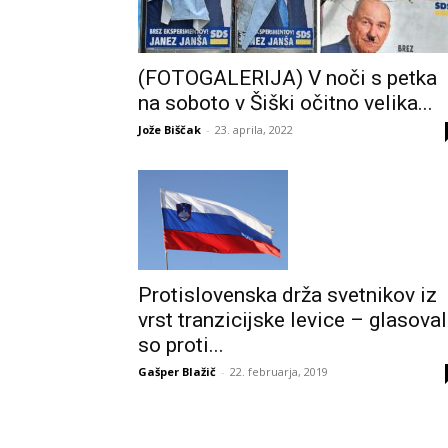
(FOTOGALERIJA) V noči s petka
na soboto v Šiški očitno velika...
Jože Biščak
-
23. aprila, 2022
Protislovenska drža svetnikov iz
vrst tranzicijske levice – glasoval
so proti...
Gašper Blažič
-
22. februarja, 2019