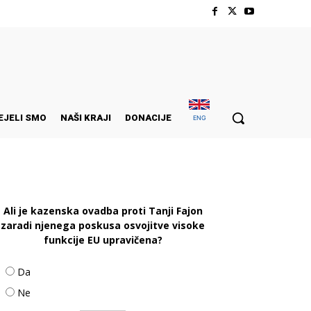
EJELI SMO
NAŠI KRAJI
DONACIJE
ENG
Ali je kazenska ovadba proti Tanji Fajon
zaradi njenega poskusa osvojitve visoke
funkcije EU upravičena?
Da
Ne