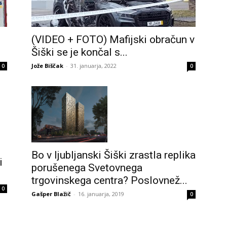
(VIDEO + FOTO) Mafijski obračun v
Šiški se je končal s...
Jože Biščak
-
31. januarja, 2022
0
0
Bo v ljubljanski Šiški zrastla replika
i
porušenega Svetovnega
trgovinskega centra? Poslovnež...
0
Gašper Blažič
-
16. januarja, 2019
0