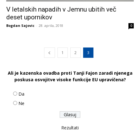
V letalskih napadih v Jemnu ubitih več
deset upornikov
Bogdan Sajovic
-
28. aprila, 2018
0
1
2
3
Ali je kazenska ovadba proti Tanji Fajon zaradi njenega
poskusa osvojitve visoke funkcije EU upravičena?
Da
Ne
Rezultati