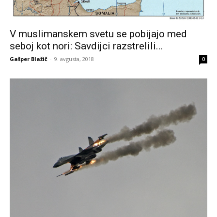
V muslimanskem svetu se pobijajo med
seboj kot nori: Savdijci razstrelili...
Gašper Blažič
-
9. avgusta, 2018
0