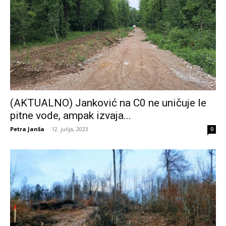
(AKTUALNO) Janković na C0 ne uničuje le
pitne vode, ampak izvaja...
Petra Janša
-
12. julija, 2023
0