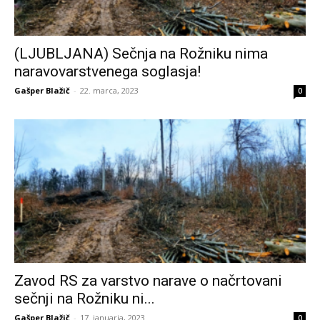
(LJUBLJANA) Sečnja na Rožniku nima
naravovarstvenega soglasja!
Gašper Blažič
-
22. marca, 2023
0
Zavod RS za varstvo narave o načrtovani
sečnji na Rožniku ni...
Gašper Blažič
-
17. januarja, 2023
0