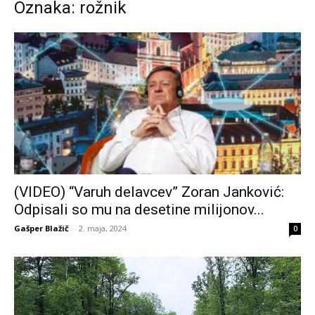
Oznaka: rožnik
(VIDEO) “Varuh delavcev” Zoran Janković:
Odpisali so mu na desetine milijonov...
Gašper Blažič
-
2. maja, 2024
0