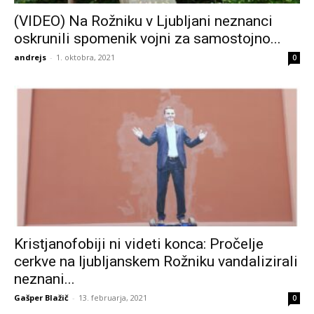
(VIDEO) Na Rožniku v Ljubljani neznanci
oskrunili spomenik vojni za samostojno...
andrejs
-
1. oktobra, 2021
0
Kristjanofobiji ni videti konca: Pročelje
cerkve na ljubljanskem Rožniku vandalizirali
neznani...
Gašper Blažič
-
13. februarja, 2021
0