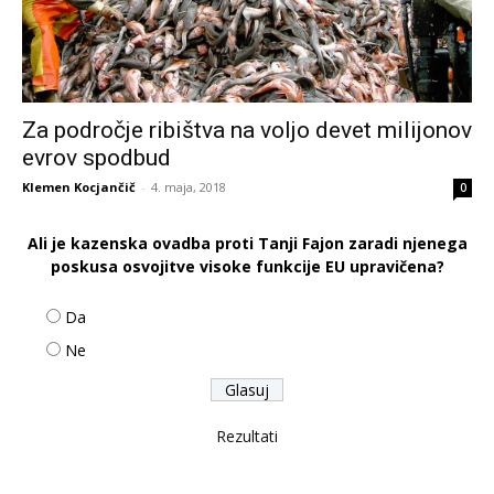
Za področje ribištva na voljo devet milijonov
evrov spodbud
Klemen Kocjančič
-
4. maja, 2018
0
Ali je kazenska ovadba proti Tanji Fajon zaradi njenega
poskusa osvojitve visoke funkcije EU upravičena?
Da
Ne
Rezultati