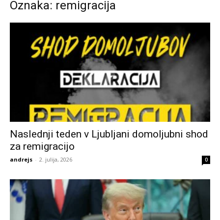
Oznaka: remigracija
Naslednji teden v Ljubljani domoljubni shod
za remigracijo
andrejs
-
2. julija, 2026
0