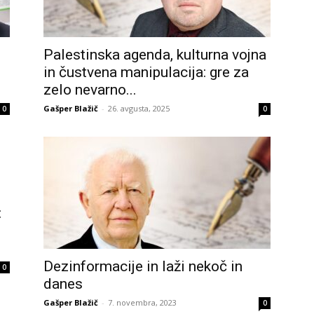
Palestinska agenda, kulturna vojna
in čustvena manipulacija: gre za
zelo nevarno...
Gašper Blažič
-
26. avgusta, 2025
0
0
:
Dezinformacije in laži nekoč in
0
danes
Gašper Blažič
-
7. novembra, 2023
0