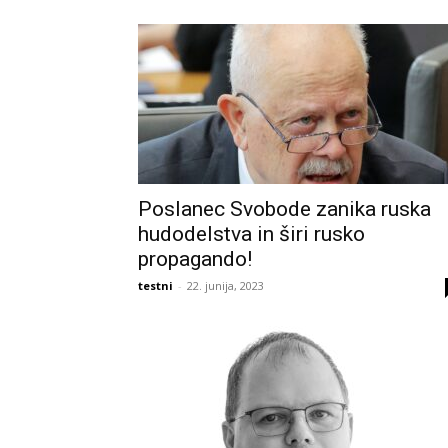
Poslanec Svobode zanika ruska
hudodelstva in širi rusko
propagando!
testni
-
22. junija, 2023