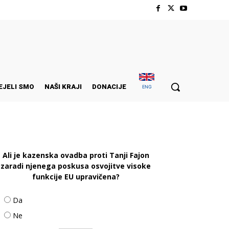
EJELI SMO
NAŠI KRAJI
DONACIJE
ENG
Ali je kazenska ovadba proti Tanji Fajon
zaradi njenega poskusa osvojitve visoke
funkcije EU upravičena?
Da
Ne