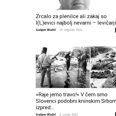
Zrcalo za plenilce ali zakaj so
l(L)evici najbolj nevarni – levičarj
Gašper Blažič
-
29. avgusta, 2022
»Raje jemo travo!« V čem smo
Slovenci podobni kninskim Srbo
izpred...
Gašper Blažič
-
6. junija, 2022