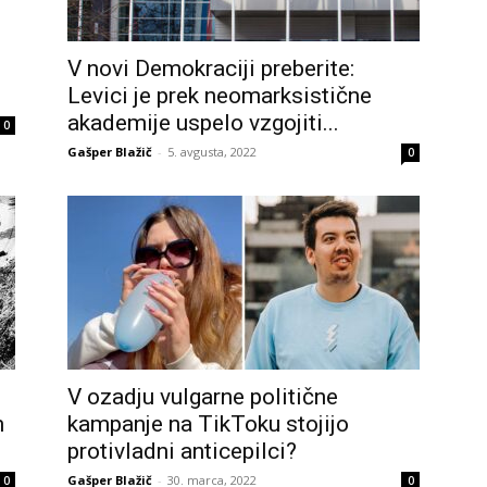
V novi Demokraciji preberite:
i
Levici je prek neomarksistične
akademije uspelo vzgojiti...
0
Gašper Blažič
-
5. avgusta, 2022
0
V ozadju vulgarne politične
m
kampanje na TikToku stojijo
protivladni anticepilci?
Gašper Blažič
-
30. marca, 2022
0
0