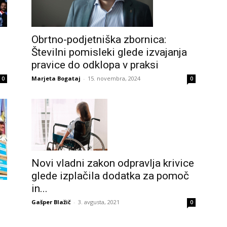
Obrtno-podjetniška zbornica:
Številni pomisleki glede izvajanja
pravice do odklopa v praksi
Marjeta Bogataj
-
15. novembra, 2024
0
0
Novi vladni zakon odpravlja krivice
glede izplačila dodatka za pomoč
in...
Gašper Blažič
-
3. avgusta, 2021
0