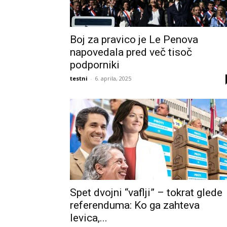
Boj za pravico je Le Penova
napovedala pred več tisoč
podporniki
testni
-
6. aprila, 2025
Spet dvojni “vaflji” – tokrat glede
referenduma: Ko ga zahteva
levica,...