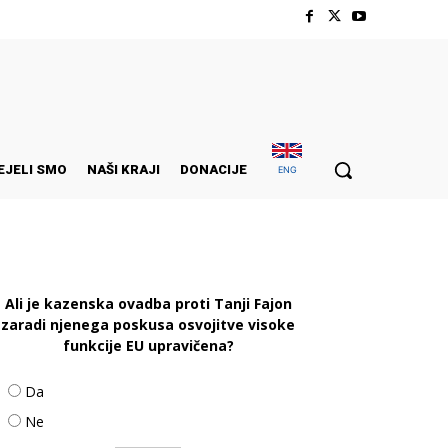
EJELI SMO
NAŠI KRAJI
DONACIJE
ENG
Ali je kazenska ovadba proti Tanji Fajon
zaradi njenega poskusa osvojitve visoke
funkcije EU upravičena?
Da
Ne