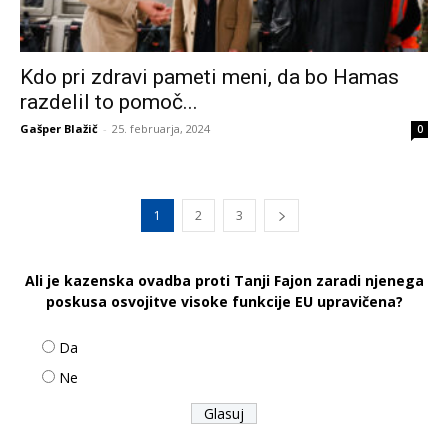
Kdo pri zdravi pameti meni, da bo Hamas
razdelil to pomoč...
Gašper Blažič
-
25. februarja, 2024
0
1
2
3
Ali je kazenska ovadba proti Tanji Fajon zaradi njenega
poskusa osvojitve visoke funkcije EU upravičena?
Da
Ne