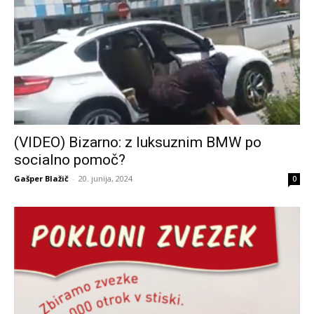
(VIDEO) Bizarno: z luksuznim BMW po
socialno pomoč?
Gašper Blažič
-
20. junija, 2024
0