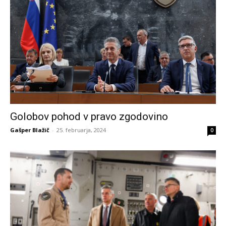
Golobov pohod v pravo zgodovino
Gašper Blažič
-
25. februarja, 2024
0