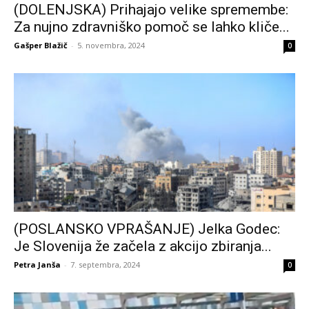
(DOLENJSKA) Prihajajo velike spremembe:
Za nujno zdravniško pomoč se lahko kliče...
Gašper Blažič
-
5. novembra, 2024
0
(POSLANSKO VPRAŠANJE) Jelka Godec:
Je Slovenija že začela z akcijo zbiranja...
Petra Janša
-
7. septembra, 2024
0