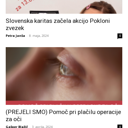
Slovenska karitas začela akcijo Pokloni
zvezek
Petra Janša
-
8. maja, 2024
0
(PREJELI SMO) Pomoč pri plačilu operacije
za oči
Gašper Blažič
-
3. aprila, 2024
0