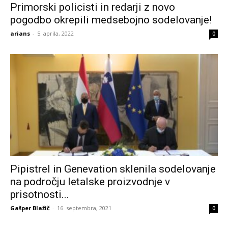
Primorski policisti in redarji z novo
pogodbo okrepili medsebojno sodelovanje!
arians
-
5. aprila, 2022
0
Pipistrel in Genevation sklenila sodelovanje
na področju letalske proizvodnje v
prisotnosti...
Gašper Blažič
-
16. septembra, 2021
0