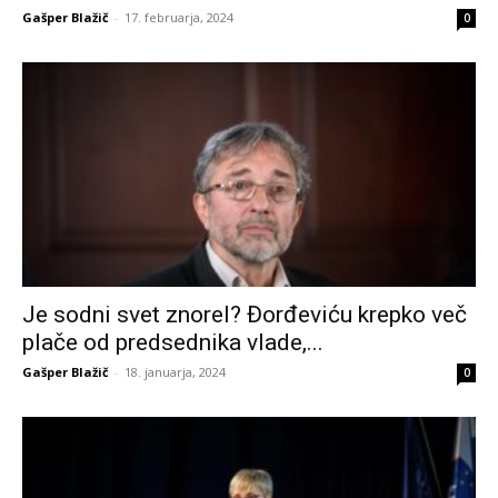
Gašper Blažič
-
17. februarja, 2024
0
Je sodni svet znorel? Đorđeviću krepko več
plače od predsednika vlade,...
Gašper Blažič
-
18. januarja, 2024
0