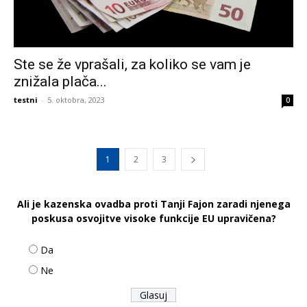
Ste se že vprašali, za koliko se vam je
znižala plača...
testni
-
5. oktobra, 2023
0
1
2
3
Ali je kazenska ovadba proti Tanji Fajon zaradi njenega
poskusa osvojitve visoke funkcije EU upravičena?
Da
Ne