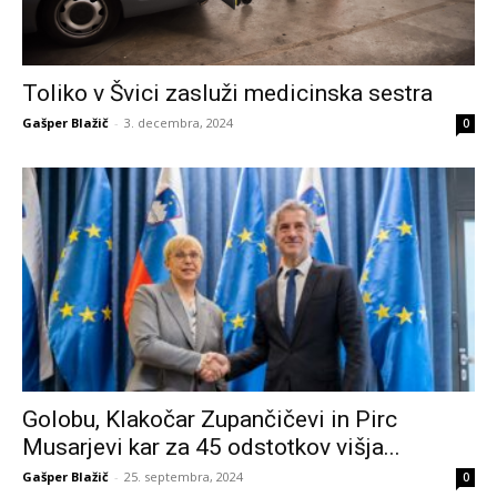
Toliko v Švici zasluži medicinska sestra
Gašper Blažič
-
3. decembra, 2024
0
Golobu, Klakočar Zupančičevi in Pirc
Musarjevi kar za 45 odstotkov višja...
Gašper Blažič
-
25. septembra, 2024
0