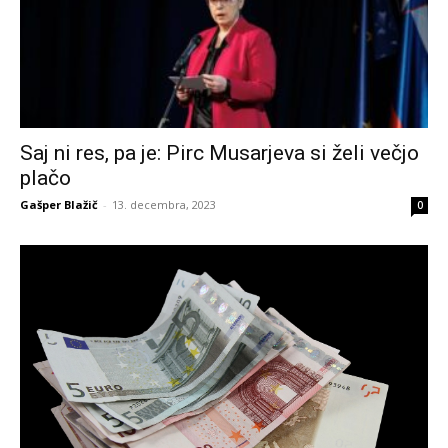
Saj ni res, pa je: Pirc Musarjeva si želi večjo
plačo
Gašper Blažič
-
13. decembra, 2023
0