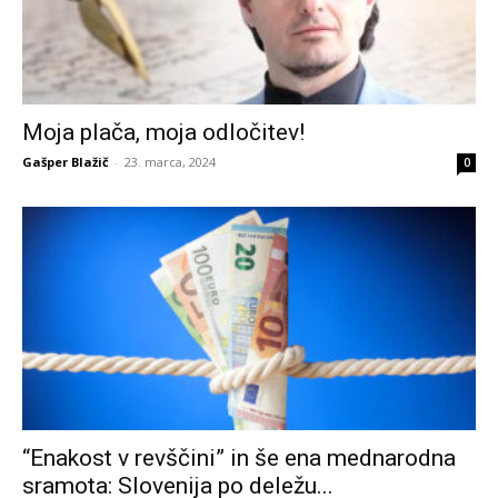
Moja plača, moja odločitev!
Gašper Blažič
-
23. marca, 2024
0
“Enakost v revščini” in še ena mednarodna
sramota: Slovenija po deležu...