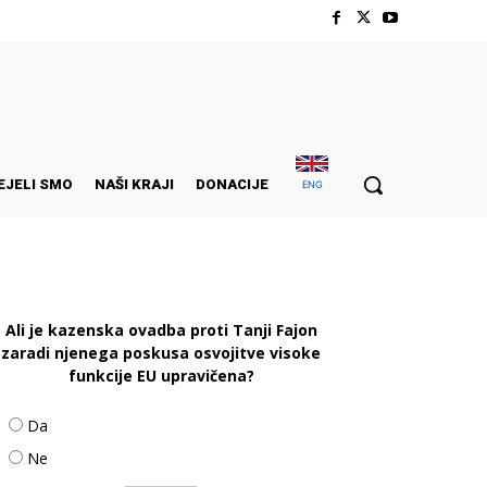
EJELI SMO
NAŠI KRAJI
DONACIJE
ENG
Ali je kazenska ovadba proti Tanji Fajon
zaradi njenega poskusa osvojitve visoke
funkcije EU upravičena?
Da
Ne