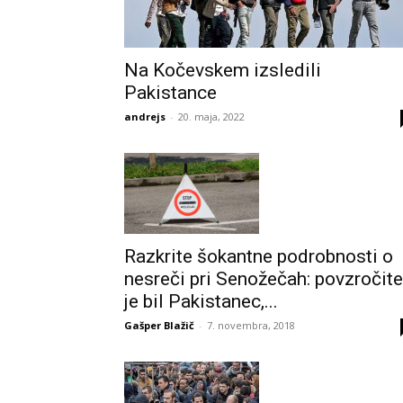
Na Kočevskem izsledili
Pakistance
andrejs
-
20. maja, 2022
Razkrite šokantne podrobnosti o
nesreči pri Senožečah: povzročite
je bil Pakistanec,...
Gašper Blažič
-
7. novembra, 2018