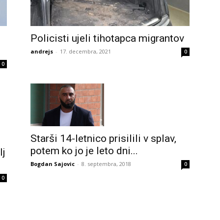
Policisti ujeli tihotapca migrantov
andrejs
-
17. decembra, 2021
0
0
Starši 14-letnico prisilili v splav,
potem ko jo je leto dni...
lj
Bogdan Sajovic
-
8. septembra, 2018
0
0