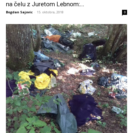
na čelu z Juretom Lebnom:...
Bogdan Sajovic
-
15. oktobra, 2018
0