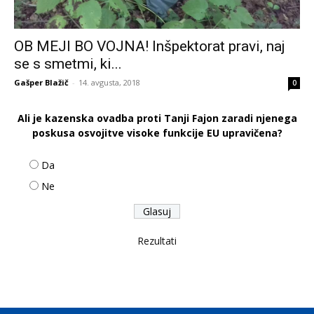
OB MEJI BO VOJNA! Inšpektorat pravi, naj
se s smetmi, ki...
Gašper Blažič
-
14. avgusta, 2018
0
Ali je kazenska ovadba proti Tanji Fajon zaradi njenega
poskusa osvojitve visoke funkcije EU upravičena?
Da
Ne
Rezultati