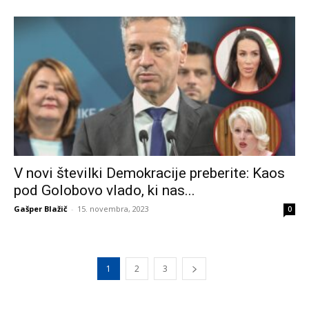
V novi številki Demokracije preberite: Kaos
pod Golobovo vlado, ki nas...
Gašper Blažič
-
15. novembra, 2023
0
1
2
3