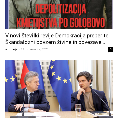
V novi številki revije Demokracija preberite:
Škandalozni odvzem živine in povezave...
andrejs
-
29. novembra, 2023
0