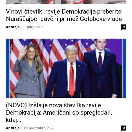
V novi številki revije Demokracija preberite:
Naraščajoči davčni primež Golobove vlade
andrejs
-
4. julija, 2025
0
(NOVO) Izšla je nova številka revije
Demokracija: Američani so spregledali,
kdaj...
andrejs
-
13. novembra, 2024
0