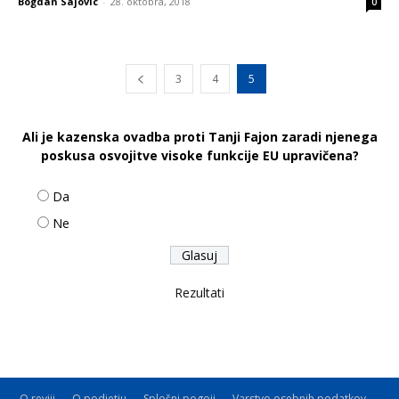
Bogdan Sajovic
-
28. oktobra, 2018
0
3
4
5
Ali je kazenska ovadba proti Tanji Fajon zaradi njenega
poskusa osvojitve visoke funkcije EU upravičena?
Da
Ne
Rezultati
O reviji
O podjetju
Splošni pogoji
Varstvo osebnih podatkov