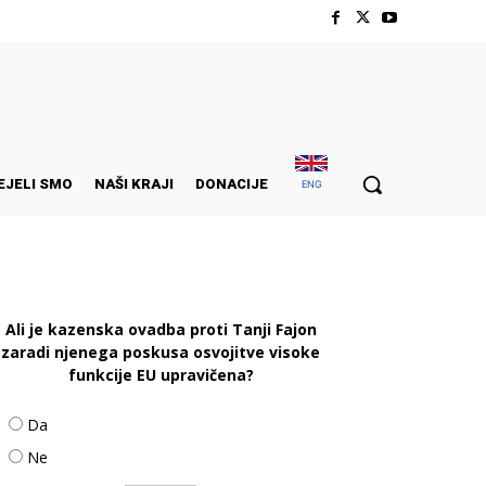
EJELI SMO
NAŠI KRAJI
DONACIJE
ENG
Ali je kazenska ovadba proti Tanji Fajon
zaradi njenega poskusa osvojitve visoke
funkcije EU upravičena?
Da
Ne