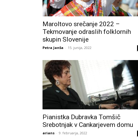
Maroltovo srečanje 2022 –
Tekmovanje odraslih folklornih
skupin Slovenije
Petra Janša
-
15. junija, 2022
Pianistka Dubravka Tomšič
Srebotnjak v Cankarjevem domu
arians
-
9. februarja, 2022