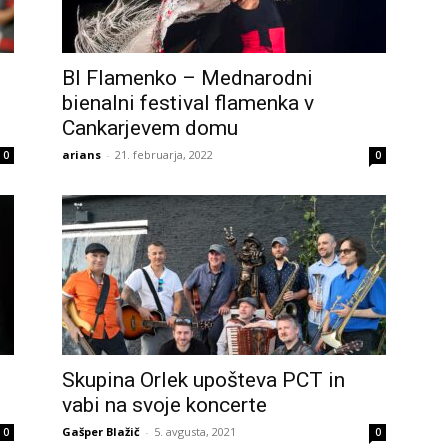
BI Flamenko – Mednarodni
bienalni festival flamenka v
Cankarjevem domu
arians
-
21. februarja, 2022
0
0
Skupina Orlek upošteva PCT in
vabi na svoje koncerte
Gašper Blažič
-
5. avgusta, 2021
0
0