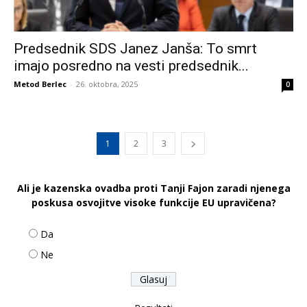
Predsednik SDS Janez Janša: To smrt
imajo posredno na vesti predsednik...
Metod Berlec
-
26. oktobra, 2025
0
1
2
3
Ali je kazenska ovadba proti Tanji Fajon zaradi njenega
poskusa osvojitve visoke funkcije EU upravičena?
Da
Ne