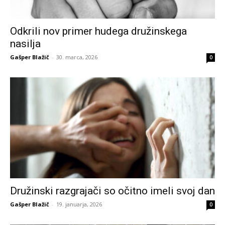
Odkrili nov primer hudega družinskega
nasilja
Gašper Blažič
-
30. marca, 2026
0
Družinski razgrajači so očitno imeli svoj dan
Gašper Blažič
-
19. januarja, 2026
0