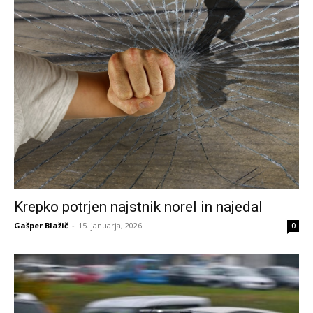
Krepko potrjen najstnik norel in najedal
Gašper Blažič
-
15. januarja, 2026
0