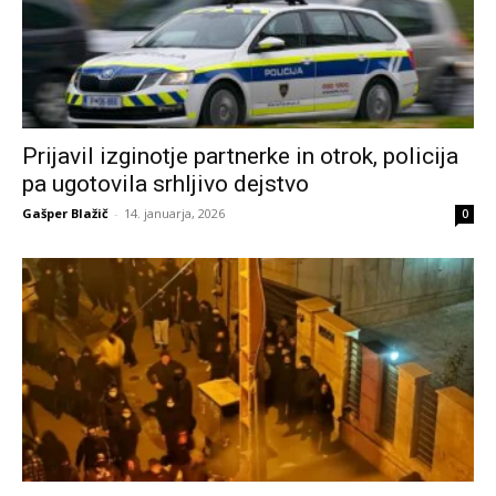
Prijavil izginotje partnerke in otrok, policija
pa ugotovila srhljivo dejstvo
Gašper Blažič
-
14. januarja, 2026
0