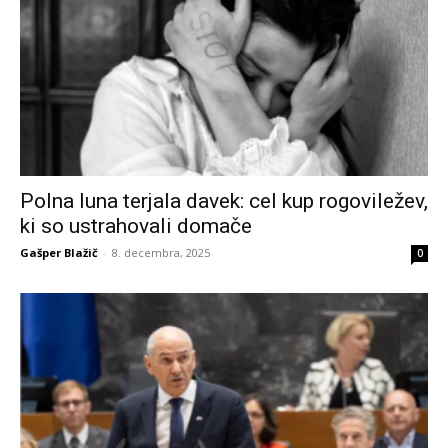
Polna luna terjala davek: cel kup rogoviležev,
ki so ustrahovali domače
Gašper Blažič
-
8. decembra, 2025
0