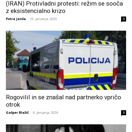
(IRAN) Protivladni protesti: režim se sooča
z eksistencialno krizo
Petra Janša
-
10. januarja, 2026
0
Rogovilil in se znašal nad partnerko vpričo
otrok
Gašper Blažič
-
8. januarja, 2026
0