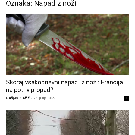
Oznaka: Napad z noži
Skoraj vsakodnevni napadi z noži: Francija
na poti v propad?
Gašper Blažič
-
23. julija, 2022
0