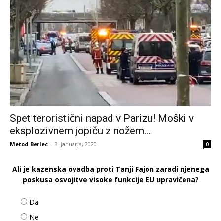
Spet teroristični napad v Parizu! Moški v
eksplozivnem jopiču z nožem...
Metod Berlec
-
3. januarja, 2020
0
Ali je kazenska ovadba proti Tanji Fajon zaradi njenega
poskusa osvojitve visoke funkcije EU upravičena?
Da
Ne