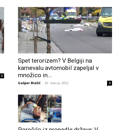
Spet terorizem? V Belgiji na
karnevalu avtomobil zapeljal v
množico in...
0
Gašper Blažič
-
20. marca, 2022
0
Poročilo iz propadle države: V