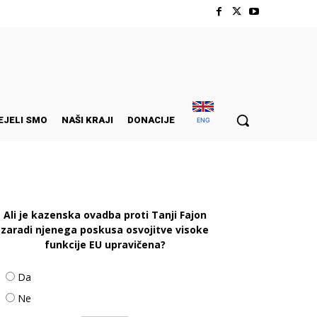
EJELI SMO
NAŠI KRAJI
DONACIJE
ENG
Ali je kazenska ovadba proti Tanji Fajon
zaradi njenega poskusa osvojitve visoke
funkcije EU upravičena?
Da
Ne