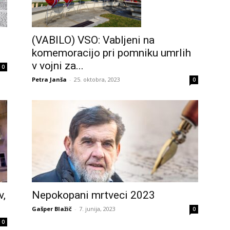
(VABILO) VSO: Vabljeni na
i
komemoracijo pri pomniku umrlih
v vojni za...
0
Petra Janša
-
25. oktobra, 2023
0
v,
Nepokopani mrtveci 2023
Gašper Blažič
-
7. junija, 2023
0
0