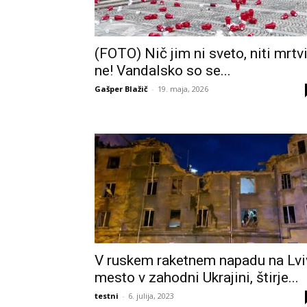
(FOTO) Nič jim ni sveto, niti mrtv
ne! Vandalsko so se...
Gašper Blažič
-
19. maja, 2026
V ruskem raketnem napadu na Lvi
mesto v zahodni Ukrajini, štirje...
testni
-
6. julija, 2023