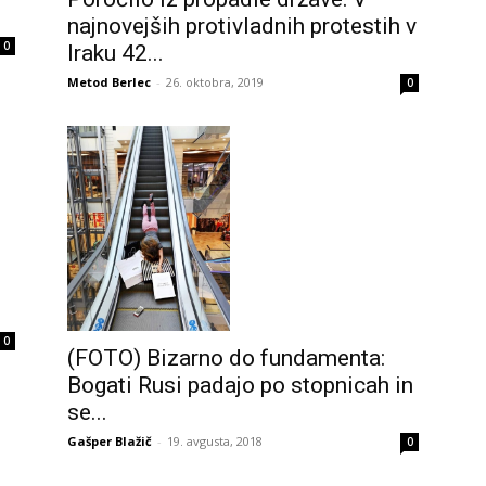
najnovejših protivladnih protestih v
0
Iraku 42...
Metod Berlec
-
26. oktobra, 2019
0
0
(FOTO) Bizarno do fundamenta:
Bogati Rusi padajo po stopnicah in
se...
Gašper Blažič
-
19. avgusta, 2018
0