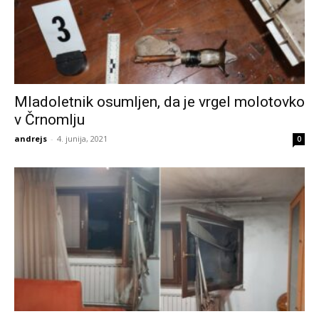
Mladoletnik osumljen, da je vrgel molotovko
v Črnomlju
andrejs
-
4. junija, 2021
0