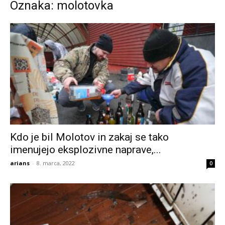
Oznaka: molotovka
Kdo je bil Molotov in zakaj se tako
imenujejo eksplozivne naprave,...
arians
-
8. marca, 2022
0