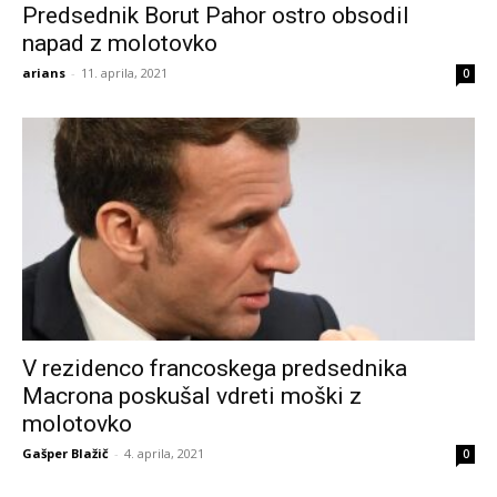
Predsednik Borut Pahor ostro obsodil
napad z molotovko
arians
-
11. aprila, 2021
0
V rezidenco francoskega predsednika
Macrona poskušal vdreti moški z
molotovko
Gašper Blažič
-
4. aprila, 2021
0