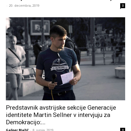
-
20. decembra, 2019
0
Predstavnik avstrijske sekcije Generacije
identitete Martin Sellner v intervjuju za
Demokracijo:...
Gašper Blažič
-
8. junija, 2019
0