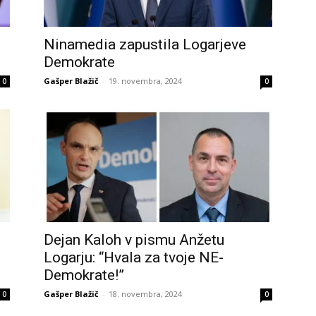
Ninamedia zapustila Logarjeve
Demokrate
Gašper Blažič
-
19. novembra, 2024
0
0
Dejan Kaloh v pismu Anžetu
Logarju: “Hvala za tvoje NE-
Demokrate!”
Gašper Blažič
-
18. novembra, 2024
0
0