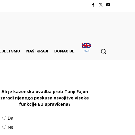
EJELI SMO
NAŠI KRAJI
DONACIJE
ENG
Ali je kazenska ovadba proti Tanji Fajon
zaradi njenega poskusa osvojitve visoke
funkcije EU upravičena?
Da
Ne