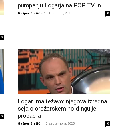
pumpanju Logarja na POP TV in...
Gašper Blažič
-
10. februarja, 2026
0
0
Logar ima težavo: njegova izredna
seja o orožarskem holdingu je
propadla
0
Gašper Blažič
-
17. septembra, 2025
0