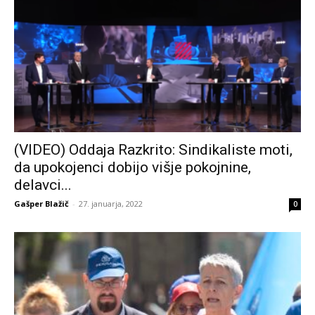
(VIDEO) Oddaja Razkrito: Sindikaliste moti,
da upokojenci dobijo višje pokojnine,
delavci...
Gašper Blažič
-
27. januarja, 2022
0