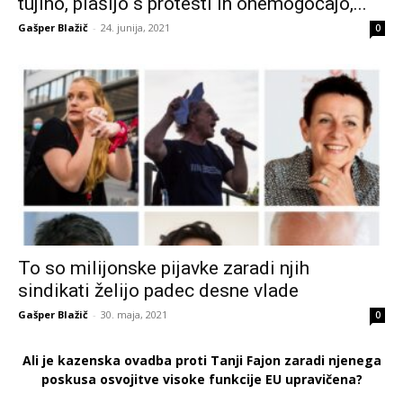
tujino, plašijo s protesti in onemogočajo,...
Gašper Blažič
-
24. junija, 2021
0
To so milijonske pijavke zaradi njih
sindikati želijo padec desne vlade
Gašper Blažič
-
30. maja, 2021
0
Ali je kazenska ovadba proti Tanji Fajon zaradi njenega
poskusa osvojitve visoke funkcije EU upravičena?