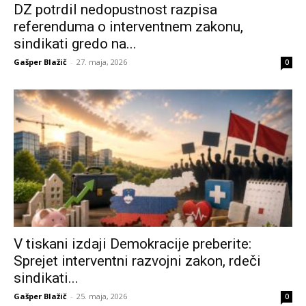
DZ potrdil nedopustnost razpisa
referenduma o interventnem zakonu,
sindikati gredo na...
Gašper Blažič
-
27. maja, 2026
0
V tiskani izdaji Demokracije preberite:
Sprejet interventni razvojni zakon, rdeči
sindikati...
Gašper Blažič
-
25. maja, 2026
0