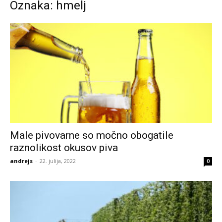
Oznaka: hmelj
Male pivovarne so močno obogatile
raznolikost okusov piva
andrejs
-
22. julija, 2022
0