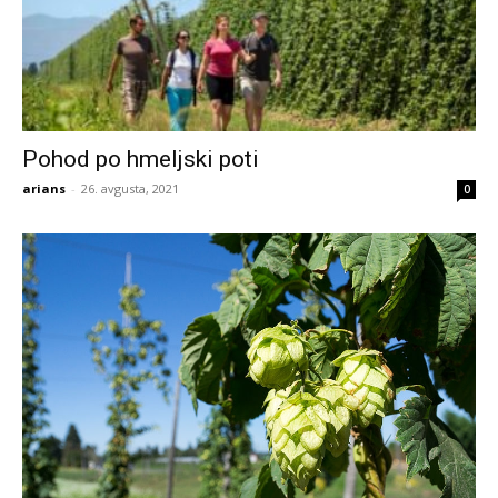
Pohod po hmeljski poti
arians
-
26. avgusta, 2021
0