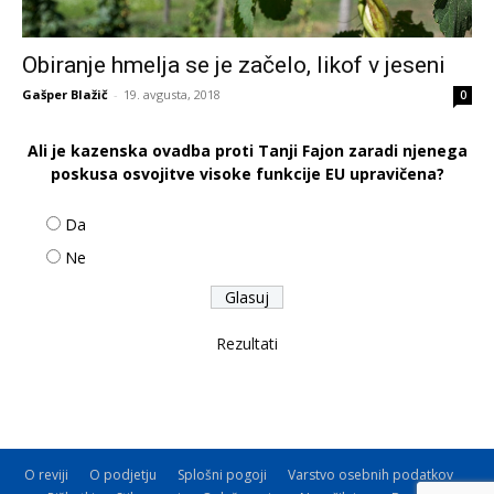
Obiranje hmelja se je začelo, likof v jeseni
Gašper Blažič
-
19. avgusta, 2018
0
Ali je kazenska ovadba proti Tanji Fajon zaradi njenega
poskusa osvojitve visoke funkcije EU upravičena?
Da
Ne
Rezultati
O reviji
O podjetju
Splošni pogoji
Varstvo osebnih podatkov