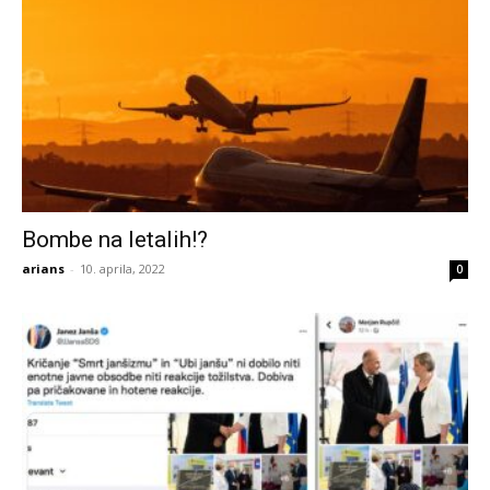
Bombe na letalih!?
arians
-
10. aprila, 2022
0