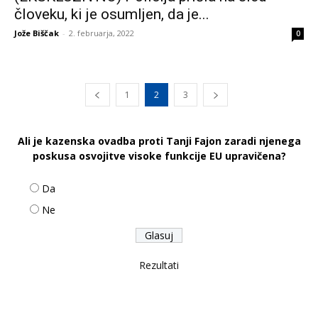
človeku, ki je osumljen, da je...
Jože Biščak
-
2. februarja, 2022
0
1
2
3
Ali je kazenska ovadba proti Tanji Fajon zaradi njenega
poskusa osvojitve visoke funkcije EU upravičena?
Da
Ne
Rezultati