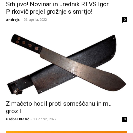
Srhljivo! Novinar in urednik RTVS Igor
Pirkovič prejel grožnje s smrtjo!
andrejs
-
29. aprila, 2022
0
Z mačeto hodil proti someščanu in mu
grozil
Gašper Blažič
-
13. aprila, 2022
0