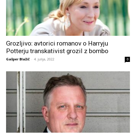
Grozljivo: avtorici romanov o Harryju
Potterju transkativist grozil z bombo
Gašper Blažič
-
4. julija, 2022
0