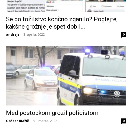
Se bo tožilstvo končno zganilo? Poglejte,
kakšne grožnje je spet dobil...
andrejs
-
8. aprila, 2022
0
Med postopkom grozil policistom
Gašper Blažič
-
31. marca, 2022
0