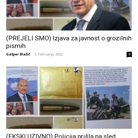
(PREJELI SMO) Izjava za javnost o grozilnih
pismih
Gašper Blažič
-
3. februarja, 2022
0
(EKSKLUZIVNO) Policija prišla na sled