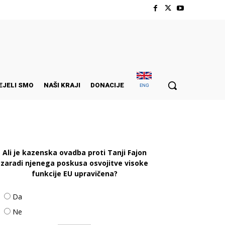
EJELI SMO
NAŠI KRAJI
DONACIJE
ENG
Ali je kazenska ovadba proti Tanji Fajon
zaradi njenega poskusa osvojitve visoke
funkcije EU upravičena?
Da
Ne