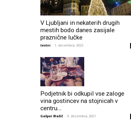
V Ljubljani in nekaterih drugih
mestih bodo danes zasijale
praznične lučke
testni
-
1. decembra, 2023
Podjetnik bi odkupil vse zaloge
vina gostincev na stojnicah v
centru...
Gašper Blažič
-
9. decembra, 2021