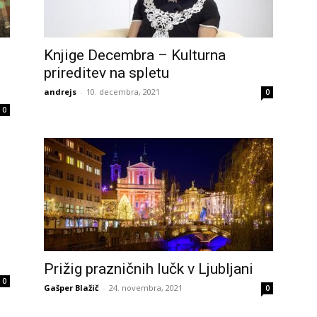
Knjige Decembra – Kulturna
prireditev na spletu
andrejs
-
10. decembra, 2021
0
0
Prižig prazničnih lučk v Ljubljani
0
Gašper Blažič
-
24. novembra, 2021
0