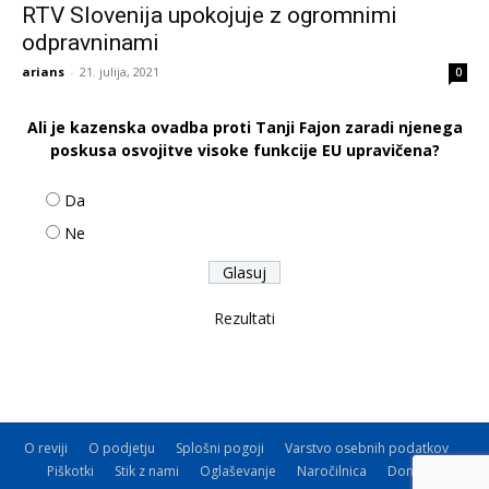
RTV Slovenija upokojuje z ogromnimi
odpravninami
arians
-
21. julija, 2021
0
Ali je kazenska ovadba proti Tanji Fajon zaradi njenega
poskusa osvojitve visoke funkcije EU upravičena?
Da
Ne
Rezultati
O reviji
O podjetju
Splošni pogoji
Varstvo osebnih podatkov
Piškotki
Stik z nami
Oglaševanje
Naročilnica
Donacije