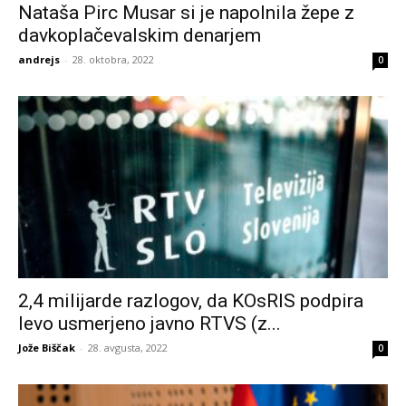
Nataša Pirc Musar si je napolnila žepe z
davkoplačevalskim denarjem
andrejs
-
28. oktobra, 2022
0
2,4 milijarde razlogov, da KOsRIS podpira
levo usmerjeno javno RTVS (z...
Jože Biščak
-
28. avgusta, 2022
0