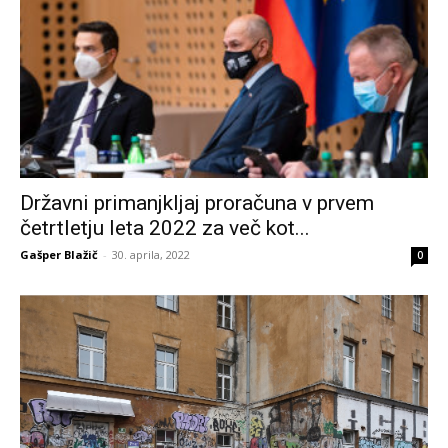
Državni primanjkljaj proračuna v prvem
četrtletju leta 2022 za več kot...
Gašper Blažič
-
30. aprila, 2022
0