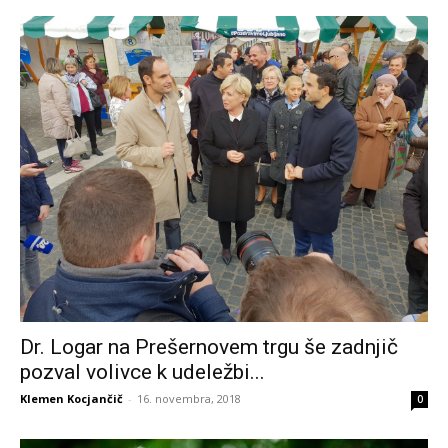
Dr. Logar na Prešernovem trgu še zadnjič
pozval volivce k udeležbi...
Klemen Kocjančič
-
16. novembra, 2018
0