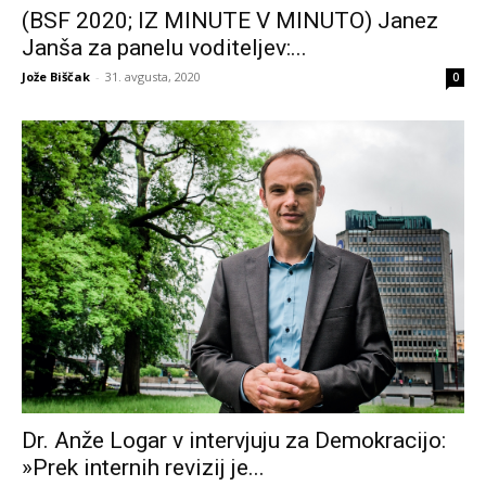
(BSF 2020; IZ MINUTE V MINUTO) Janez
Janša za panelu voditeljev:...
Jože Biščak
-
31. avgusta, 2020
0
Dr. Anže Logar v intervjuju za Demokracijo:
»Prek internih revizij je...