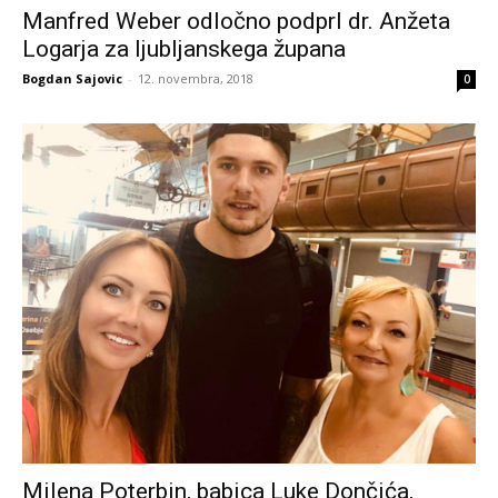
Manfred Weber odločno podprl dr. Anžeta
Logarja za ljubljanskega župana
Bogdan Sajovic
-
12. novembra, 2018
0
Milena Poterbin, babica Luke Dončića,