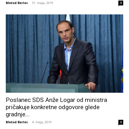
Metod Berlec
-
31. maja, 2019
0
Poslanec SDS Anže Logar od ministra
pričakuje konkretne odgovore glede
gradnje...
Metod Berlec
-
4. maja, 2019
0