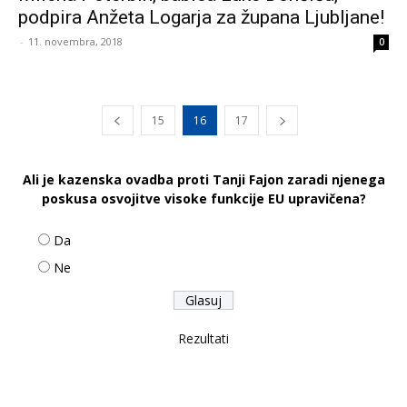
podpira Anžeta Logarja za župana Ljubljane!
-
11. novembra, 2018
0
15
16
17
Ali je kazenska ovadba proti Tanji Fajon zaradi njenega
poskusa osvojitve visoke funkcije EU upravičena?
Da
Ne
Rezultati