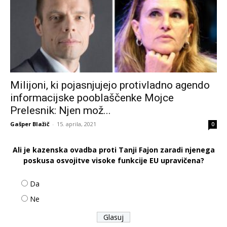
Milijoni, ki pojasnjujejo protivladno agendo
informacijske pooblaščenke Mojce
Prelesnik: Njen mož...
Gašper Blažič
-
15. aprila, 2021
0
Ali je kazenska ovadba proti Tanji Fajon zaradi njenega
poskusa osvojitve visoke funkcije EU upravičena?
Da
Ne