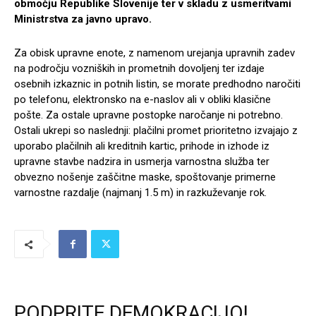
območju Republike Slovenije ter v skladu z usmeritvami
Ministrstva za javno upravo.
Za obisk upravne enote, z namenom urejanja upravnih zadev
na področju vozniških in prometnih dovoljenj ter izdaje
osebnih izkaznic in potnih listin, se morate predhodno naročiti
po telefonu, elektronsko na e-naslov ali v obliki klasične
pošte. Za ostale upravne postopke naročanje ni potrebno.
Ostali ukrepi so naslednji: plačilni promet prioritetno izvajajo z
uporabo plačilnih ali kreditnih kartic, prihode in izhode iz
upravne stavbe nadzira in usmerja varnostna služba ter
obvezno nošenje zaščitne maske, spoštovanje primerne
varnostne razdalje (najmanj 1.5 m) in razkuževanje rok.
PODPRITE DEMOKRACIJO!