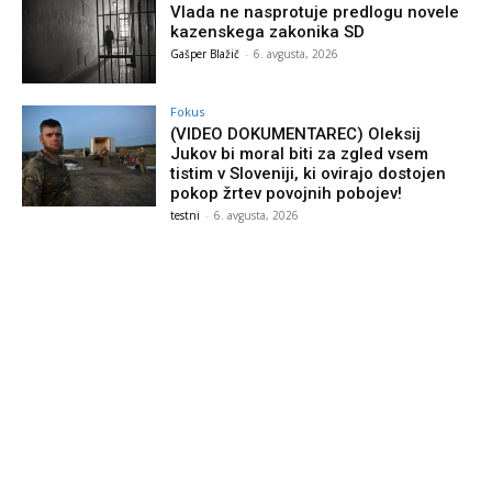
Vlada ne nasprotuje predlogu novele
kazenskega zakonika SD
Gašper Blažič
-
6. avgusta, 2026
Fokus
(VIDEO DOKUMENTAREC) Oleksij
Jukov bi moral biti za zgled vsem
tistim v Sloveniji, ki ovirajo dostojen
pokop žrtev povojnih pobojev!
testni
-
6. avgusta, 2026