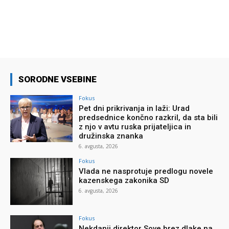
SORODNE VSEBINE
Fokus
Pet dni prikrivanja in laži: Urad
predsednice končno razkril, da sta bili
z njo v avtu ruska prijateljica in
družinska znanka
6. avgusta, 2026
Fokus
Vlada ne nasprotuje predlogu novele
kazenskega zakonika SD
6. avgusta, 2026
Fokus
Nekdanji direktor Sove brez dlake na