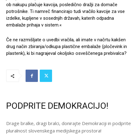
ob nakupu plačuje kavcija, posledično dražji za domače
potrošnike. Ti namreč financirajo tudi vračilo kavcije za vse
izdelke, kupljene v sosednjih državah, katerih odpadna
embalaže prihaja v sistem.«
Če ne razmišljate o uvedbi vračila, ali imate v načrtu kakšen
drug način zbiranja/odkupa plastične embalaže (pločevink in
plastenk), ki bi nagrajeval okoljsko osveščenega prebivalca?
PODPRITE DEMOKRACIJO!
Drage bralke, dragi bralci, donirajte Demokraciji in podprite
pluralnost slovenskega medijskega prostora!