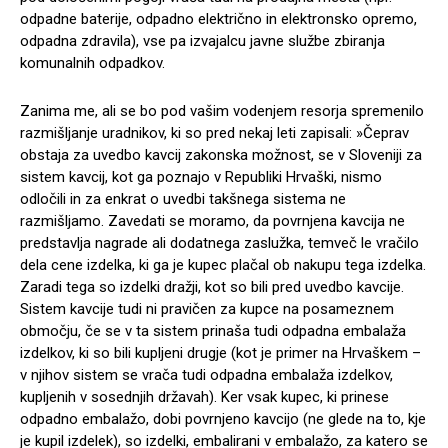
odpadne baterije, odpadno električno in elektronsko opremo,
odpadna zdravila), vse pa izvajalcu javne službe zbiranja
komunalnih odpadkov.
Zanima me, ali se bo pod vašim vodenjem resorja spremenilo
razmišljanje uradnikov, ki so pred nekaj leti zapisali: »Čeprav
obstaja za uvedbo kavcij zakonska možnost, se v Sloveniji za
sistem kavcij, kot ga poznajo v Republiki Hrvaški, nismo
odločili in za enkrat o uvedbi takšnega sistema ne
razmišljamo. Zavedati se moramo, da povrnjena kavcija ne
predstavlja nagrade ali dodatnega zaslužka, temveč le vračilo
dela cene izdelka, ki ga je kupec plačal ob nakupu tega izdelka.
Zaradi tega so izdelki dražji, kot so bili pred uvedbo kavcije.
Sistem kavcije tudi ni pravičen za kupce na posameznem
območju, če se v ta sistem prinaša tudi odpadna embalaža
izdelkov, ki so bili kupljeni drugje (kot je primer na Hrvaškem –
v njihov sistem se vrača tudi odpadna embalaža izdelkov,
kupljenih v sosednjih državah). Ker vsak kupec, ki prinese
odpadno embalažo, dobi povrnjeno kavcijo (ne glede na to, kje
je kupil izdelek), so izdelki, embalirani v embalažo, za katero se