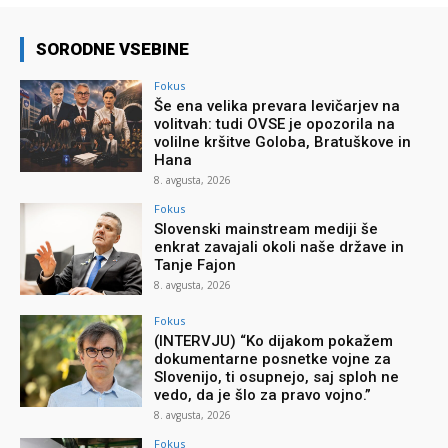
SORODNE VSEBINE
Fokus
Še ena velika prevara levičarjev na
volitvah: tudi OVSE je opozorila na
volilne kršitve Goloba, Bratuškove in
Hana
8. avgusta, 2026
Fokus
Slovenski mainstream mediji še
enkrat zavajali okoli naše države in
Tanje Fajon
8. avgusta, 2026
Fokus
(INTERVJU) “Ko dijakom pokažem
dokumentarne posnetke vojne za
Slovenijo, ti osupnejo, saj sploh ne
vedo, da je šlo za pravo vojno.”
8. avgusta, 2026
Fokus