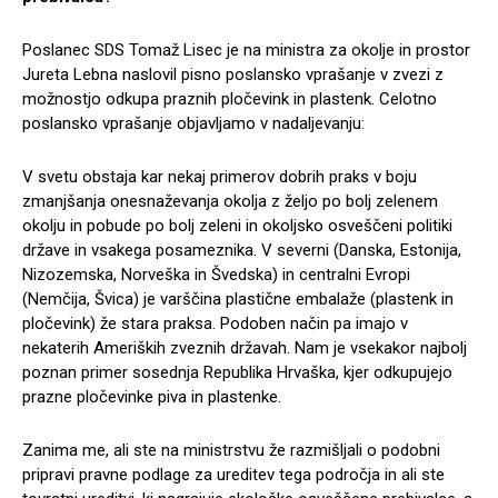
Poslanec SDS Tomaž Lisec je na ministra za okolje in prostor
Jureta Lebna naslovil pisno poslansko vprašanje v zvezi z
možnostjo odkupa praznih pločevink in plastenk. Celotno
poslansko vprašanje objavljamo v nadaljevanju:
V svetu obstaja kar nekaj primerov dobrih praks v boju
zmanjšanja onesnaževanja okolja z željo po bolj zelenem
okolju in pobude po bolj zeleni in okoljsko osveščeni politiki
države in vsakega posameznika. V severni (Danska, Estonija,
Nizozemska, Norveška in Švedska) in centralni Evropi
(Nemčija, Švica) je varščina plastične embalaže (plastenk in
pločevink) že stara praksa. Podoben način pa imajo v
nekaterih Ameriških zveznih državah. Nam je vsekakor najbolj
poznan primer sosednja Republika Hrvaška, kjer odkupujejo
prazne pločevinke piva in plastenke.
Zanima me, ali ste na ministrstvu že razmišljali o podobni
pripravi pravne podlage za ureditev tega področja in ali ste