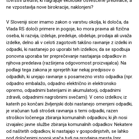
tovrstni ureditvi, ki nagrajuje ekološke osveščene prebivalce, a
ne vzpostavlja nove birokracije, naklonjeni?
V Sloveniji sicer imamo zakon o varstvu okolja, ki določa, da
Vlada RS določi primere in pogoje, ko mora pravna ali fizična
oseba, ki razvija, izdeluje, predeluje, obdeluje, prodaja ali uvaža
izdelke, delno ali v celoti zagotoviti takšno ravnanje z izdelki in
odpadki, ki nastanejo po uporabi teh izdelkov, da se spodbuja
ponovna uporaba ter preprečevanje nastajanja odpadkov in
njihova predelava (razširjena odgovornost proizvajalca). Na
podlagi tega zakona je sprejetih kar nekaj predpisov o
odpadkih, ki urejajo ravnanje s posamezno vrsto odpadka (npr.
odpadno embalažo, odpadno električno in elektronsko
opremo, odpadnimi baterijami in akumulatorji, odpadnimi
zdravili, odpadnimi nagrobnimi svečami). V ceno izdelkov, iz
katerih po končani življenjski dobi nastanejo omenjeni odpadki,
je vračunan tudi strošek ravnanja s temi odpadki, razen
stroškov ločenega zbiranja komunalnih odpadkov, ki jih nosi
izvajalec javne službe zbiranja komunalnih odpadkov. Nekatere
od naštetih odpadkov, ki nastajajo v gospodinjstvih, se lahko
pod določenimi pogoji vrača tudi na prodajna mesta (npr.