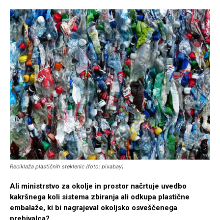
Reciklaža plastičnih steklenic (foto: pixabay)
Ali ministrstvo za okolje in prostor načrtuje uvedbo
kakršnega koli sistema zbiranja ali odkupa plastične
embalaže, ki bi nagrajeval okoljsko osveščenega
prebivalca?