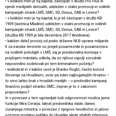
• v kolikšni meri je tuj kapital, zastopan v družbi Pro Plus in
njenih medijskih derivatih, udeležen v stalni promociji in volilnih
kampanjah strank LMŠ, SMC, SD, Desus, SAB in Levice?
• v kolikšni meri je tuj kapital, ki je bil zastopan v družbi KB
1909 (lastnica Mladine) udeležen v stalni promociji in volilnih
kampanjah strank LMŠ, SMC, SD, Desus, SAB in Levice?
(družba KB 1909 je bila decembra 2017 likvidirana).
• kakšen delež provizij od preko državne NLB oprane milijarde
€ za iranske teroriste so prejeli posamezniki in posameznice
na vodilnih položajih v LMŠ, saj je preiskovalna komisija v
prejšnjem mandatu odkrila, da so njihovi najožji sorodniki
neposredno sodelovali pri tem kriminalnem početju?
• kolikokrat in v kakšni vsoti je Branko Roglić, častni konzul
Slovenije na Hrvaškem, sicer pa eden najbogatejših Hrvatov –
to smo lahko brali v hrvaških medijih – v predvolilni kampanji
finančno podprl stranko SMC, čeprav je to z zakonom
prepovedano?
In v povezavi s tem ugotavljati tudi odgovornost nosilca javne
funkcije Mira Cerarja, takrat predsednika vlade, danes
zunanjega ministra, v povezavi z njegovo neodločno in jalovo
oziroma prodano politiko do Hrvaške glede vitalnih interesov