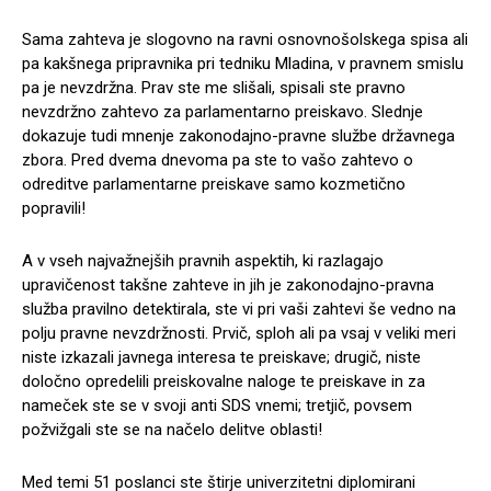
Sama zahteva je slogovno na ravni osnovnošolskega spisa ali
pa kakšnega pripravnika pri tedniku Mladina, v pravnem smislu
pa je nevzdržna. Prav ste me slišali, spisali ste pravno
nevzdržno zahtevo za parlamentarno preiskavo. Slednje
dokazuje tudi mnenje zakonodajno-pravne službe državnega
zbora. Pred dvema dnevoma pa ste to vašo zahtevo o
odreditve parlamentarne preiskave samo kozmetično
popravili!
A v vseh najvažnejših pravnih aspektih, ki razlagajo
upravičenost takšne zahteve in jih je zakonodajno-pravna
služba pravilno detektirala, ste vi pri vaši zahtevi še vedno na
polju pravne nevzdržnosti. Prvič, sploh ali pa vsaj v veliki meri
niste izkazali javnega interesa te preiskave; drugič, niste
določno opredelili preiskovalne naloge te preiskave in za
nameček ste se v svoji anti SDS vnemi; tretjič, povsem
požvižgali ste se na načelo delitve oblasti!
Med temi 51 poslanci ste štirje univerzitetni diplomirani