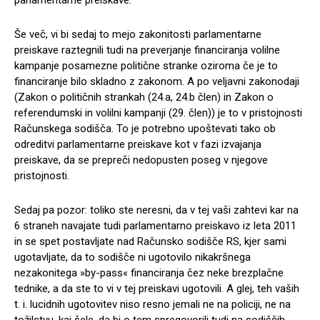
parlamentarne preiskave.
Še več, vi bi sedaj to mejo zakonitosti parlamentarne
preiskave raztegnili tudi na preverjanje financiranja volilne
kampanje posamezne politične stranke oziroma če je to
financiranje bilo skladno z zakonom. A po veljavni zakonodaji
(Zakon o političnih strankah (24.a, 24.b člen) in Zakon o
referendumski in volilni kampanji (29. člen)) je to v pristojnosti
Računskega sodišča. To je potrebno upoštevati tako ob
odreditvi parlamentarne preiskave kot v fazi izvajanja
preiskave, da se prepreči nedopusten poseg v njegove
pristojnosti.
Sedaj pa pozor: toliko ste neresni, da v tej vaši zahtevi kar na
6 straneh navajate tudi parlamentarno preiskavo iz leta 2011
in se spet postavljate nad Računsko sodišče RS, kjer sami
ugotavljate, da to sodišče ni ugotovilo nikakršnega
nezakonitega »by-pass« financiranja čez neke brezplačne
tednike, a da ste to vi v tej preiskavi ugotovili. A glej, teh vaših
t. i. lucidnih ugotovitev niso resno jemali ne na policiji, ne na