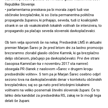
Republike Slovenije.
• parlamentarna preiskava pa bi morala zajeti tudi vse
občinske brezplačnike, ki so čista permanentna politična
propaganda županov, ki prihajajo, seveda, tudi iz koalicijskih
strank in se ob vsakokratnih lokalnih volitvah še intenzivira, to
propagando pa plačajo seveda slovenski davkoplačevalci.
Ob tem velja spomniti še na nekaj. Predsednik LMŠ in aktualni
premier Marjan Šarec je že pred letom dni za lastno promocijo
brezsramno zlorabil glasilo občine Kamnik, ki ga brezplačno
delijo občanom, plačujejo pa davkoplačevalci. Prvi dve strani
časopisa Kamničan-ka v novembru 2017 sta namreč
obsegala PR članek z naslovom »Šarec v drugem krogu
predsedniški volitev«. S tem pa je Marjan Šarec osebno odprl
sezono lova na davkoplačevalski denar v kontekstu občinskih
brezplačnikov, saj so ga nato pred letošnjimi lokalnimi
volitvami na veliko posnemali številni slovenski župani. Če to
lahko dela kandidat za predsednika RS, zakaj ne bi mogli tega
delati še župani.