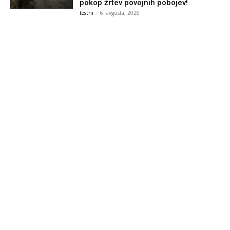
pokop žrtev povojnih pobojev!
testni
-
6. avgusta, 2026