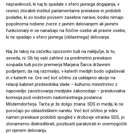
nepravilnosti, ki naj bi spadale v sfero javnega dogajanja, v
resnici zlorabiti institut parlamentarne preiskave in pridobiti
podatke, ki so bodisi povsem zasebne narave, bodisi nimajo
popolnoma nobene zveze z javnim delovanjem ali javnimi
funkcionarji in se nanašajo na fizične osebe ali pravne osebe,
ki ne spadajo v sfero javnega (oblastnega) delovanja.
Naj že takoj na začetku opozorim tudi na naključje, ki to,
seveda, ni. Ob tej vaši zahtevi za predmetno preiskavo
sovpada tudi poziv premierja Marjana Šarca državnim
podjetjem, da naj razmislijo, v katerih medijih bodo oglaševali
in v katerih ne. Gre več kot očitno za usklajeno akcijo na
relaciji kabinet predsednika vlade – kulturno ministrstvo z
napovedjo zaostrovanja medijske zakonodaje – preiskovalna
komisija pod vodstvom nadomestnega poslanca
Möderndorferja. Tarča je že dolgo znana: SDS in mediji, ki ne
poročajo po oblastniškem nareku. Več kot očitno je edini
namen preiskave pridobiti vpogled v drobovje stranke SDS, jo
zlonamerno diskreditirati, poizkusiti paralizirati in onemogočiti
pri njenem delovanju.