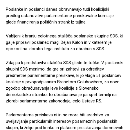
Poslanke in poslanci danes obravnavajo tudi koalicijski
predlog ustanovitve parlamentarne preiskovalne komisije
glede financiranja političnih strank iz tujine.
Vabljeni k branju celotnega stališča poslanske skupine SDS, ki
ga je pripravil poslanec mag. Dejan Kaloh in v katerem je
opozoril na zlorabo tega instituta za obračun s SDS.
Zdaj pa k predstavitvi stališča SDS glede te točke. V poslanski
skupini SDS menimo, da gre pri zahtevi za odreditev
predmetne parlamentarne preiskave, ki jo vlaga 51 poslancev
koalicije s prvopodpisanim Branetom Golubovičem, za novo
zgodbo obračunavanja leve koalicije s Slovensko
demokratsko stranko, to obračunavanje pa spet temelji na
zlorabi parlamentarne zakonodaje, celo Ustave RS.
Parlamentarna preiskava ni in ne more biti sredstvo za
uveljavljanje partikularnih interesov posameznih poslanskih
skupin, ki želijo pod krinko in plaščem preiskovanja domnevnih