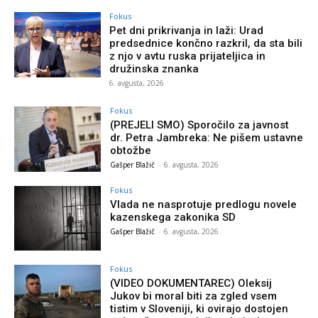
Fokus
Pet dni prikrivanja in laži: Urad
predsednice končno razkril, da sta bili
z njo v avtu ruska prijateljica in
družinska znanka
6. avgusta, 2026
Fokus
(PREJELI SMO) Sporočilo za javnost
dr. Petra Jambreka: Ne pišem ustavne
obtožbe
Gašper Blažič
-
6. avgusta, 2026
Fokus
Vlada ne nasprotuje predlogu novele
kazenskega zakonika SD
Gašper Blažič
-
6. avgusta, 2026
Fokus
(VIDEO DOKUMENTAREC) Oleksij
Jukov bi moral biti za zgled vsem
tistim v Sloveniji, ki ovirajo dostojen