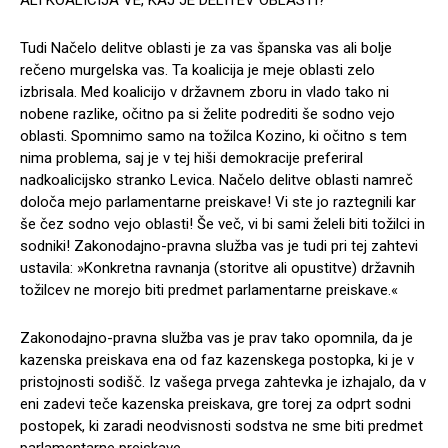
ALI KOALICIJA VE, KAJ JE DELITEV OBLASTI?
Tudi Načelo delitve oblasti je za vas španska vas ali bolje
rečeno murgelska vas. Ta koalicija je meje oblasti zelo
izbrisala. Med koalicijo v državnem zboru in vlado tako ni
nobene razlike, očitno pa si želite podrediti še sodno vejo
oblasti. Spomnimo samo na tožilca Kozino, ki očitno s tem
nima problema, saj je v tej hiši demokracije preferiral
nadkoalicijsko stranko Levica. Načelo delitve oblasti namreč
določa mejo parlamentarne preiskave! Vi ste jo raztegnili kar
še čez sodno vejo oblasti! Še več, vi bi sami želeli biti tožilci in
sodniki! Zakonodajno-pravna služba vas je tudi pri tej zahtevi
ustavila: »Konkretna ravnanja (storitve ali opustitve) državnih
tožilcev ne morejo biti predmet parlamentarne preiskave.«
Zakonodajno-pravna služba vas je prav tako opomnila, da je
kazenska preiskava ena od faz kazenskega postopka, ki je v
pristojnosti sodišč. Iz vašega prvega zahtevka je izhajalo, da v
eni zadevi teče kazenska preiskava, gre torej za odprt sodni
postopek, ki zaradi neodvisnosti sodstva ne sme biti predmet