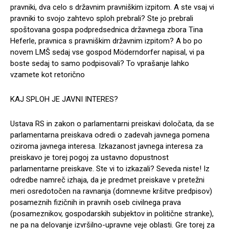
pravniki, dva celo s državnim pravniškim izpitom. A ste vsaj vi
pravniki to svojo zahtevo sploh prebrali? Ste jo prebrali
spoštovana gospa podpredsednica državnega zbora Tina
Heferle, pravnica s pravniškim državnim izpitom? A bo po
novem LMŠ sedaj vse gospod Möderndorfer napisal, vi pa
boste sedaj to samo podpisovali? To vprašanje lahko
vzamete kot retorično
KAJ SPLOH JE JAVNI INTERES?
Ustava RS in zakon o parlamentarni preiskavi določata, da se
parlamentarna preiskava odredi o zadevah javnega pomena
oziroma javnega interesa. Izkazanost javnega interesa za
preiskavo je torej pogoj za ustavno dopustnost
parlamentarne preiskave. Ste vi to izkazali? Seveda niste! Iz
odredbe namreč izhaja, da je predmet preiskave v pretežni
meri osredotočen na ravnanja (domnevne kršitve predpisov)
posameznih fizičnih in pravnih oseb civilnega prava
(posameznikov, gospodarskih subjektov in politične stranke),
ne pa na delovanje izvršilno-upravne veje oblasti. Gre torej za