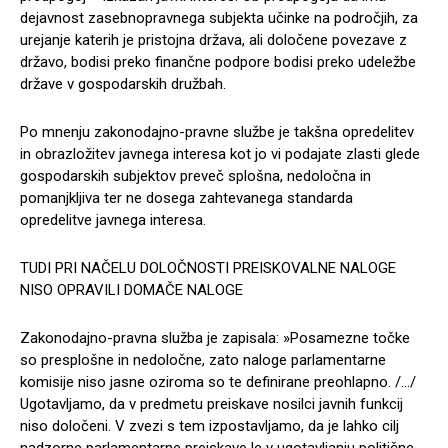
dejavnost zasebnopravnega subjekta učinke na področjih, za
urejanje katerih je pristojna država, ali določene povezave z
državo, bodisi preko finančne podpore bodisi preko udeležbe
države v gospodarskih družbah.
Po mnenju zakonodajno-pravne službe je takšna opredelitev
in obrazložitev javnega interesa kot jo vi podajate zlasti glede
gospodarskih subjektov preveč splošna, nedoločna in
pomanjkljiva ter ne dosega zahtevanega standarda
opredelitve javnega interesa.
TUDI PRI NAČELU DOLOČNOSTI PREISKOVALNE NALOGE
NISO OPRAVILI DOMAČE NALOGE
Zakonodajno-pravna služba je zapisala: »Posamezne točke
so presplošne in nedoločne, zato naloge parlamentarne
komisije niso jasne oziroma so te definirane preohlapno. /…/
Ugotavljamo, da v predmetu preiskave nosilci javnih funkcij
niso določeni. V zvezi s tem izpostavljamo, da je lahko cilj