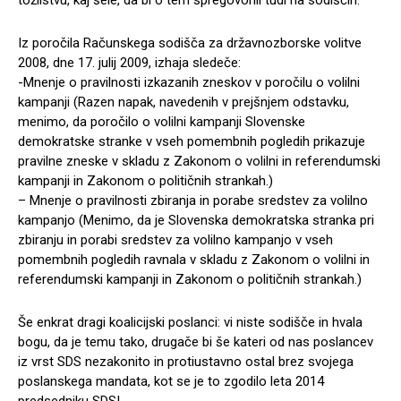
tožilstvu, kaj šele, da bi o tem spregovorili tudi na sodiščih.
Iz poročila Računskega sodišča za državnozborske volitve
2008, dne 17. julij 2009, izhaja sledeče:
-Mnenje o pravilnosti izkazanih zneskov v poročilu o volilni
kampanji (Razen napak, navedenih v prejšnjem odstavku,
menimo, da poročilo o volilni kampanji Slovenske
demokratske stranke v vseh pomembnih pogledih prikazuje
pravilne zneske v skladu z Zakonom o volilni in referendumski
kampanji in Zakonom o političnih strankah.)
– Mnenje o pravilnosti zbiranja in porabe sredstev za volilno
kampanjo (Menimo, da je Slovenska demokratska stranka pri
zbiranju in porabi sredstev za volilno kampanjo v vseh
pomembnih pogledih ravnala v skladu z Zakonom o volilni in
referendumski kampanji in Zakonom o političnih strankah.)
Še enkrat dragi koalicijski poslanci: vi niste sodišče in hvala
bogu, da je temu tako, drugače bi še kateri od nas poslancev
iz vrst SDS nezakonito in protiustavno ostal brez svojega
poslanskega mandata, kot se je to zgodilo leta 2014