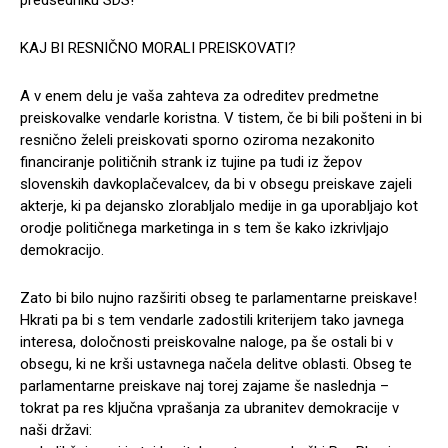
predsedniku SDS!
KAJ BI RESNIČNO MORALI PREISKOVATI?
A v enem delu je vaša zahteva za odreditev predmetne
preiskovalke vendarle koristna. V tistem, če bi bili pošteni in bi
resnično želeli preiskovati sporno oziroma nezakonito
financiranje političnih strank iz tujine pa tudi iz žepov
slovenskih davkoplačevalcev, da bi v obsegu preiskave zajeli
akterje, ki pa dejansko zlorabljalo medije in ga uporabljajo kot
orodje političnega marketinga in s tem še kako izkrivljajo
demokracijo.
Zato bi bilo nujno razširiti obseg te parlamentarne preiskave!
Hkrati pa bi s tem vendarle zadostili kriterijem tako javnega
interesa, določnosti preiskovalne naloge, pa še ostali bi v
obsegu, ki ne krši ustavnega načela delitve oblasti. Obseg te
parlamentarne preiskave naj torej zajame še naslednja –
tokrat pa res ključna vprašanja za ubranitev demokracije v
naši državi: