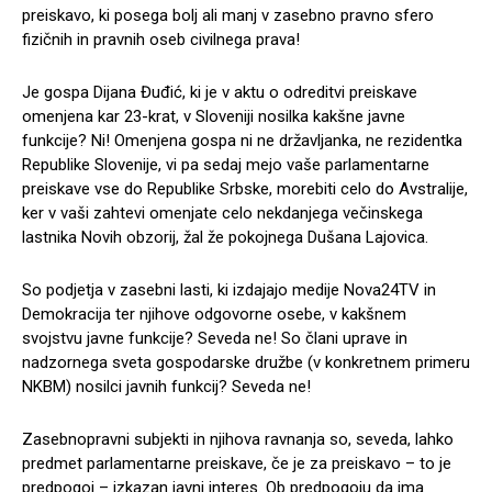
preiskavo, ki posega bolj ali manj v zasebno pravno sfero
fizičnih in pravnih oseb civilnega prava!
Je gospa Dijana Đuđić, ki je v aktu o odreditvi preiskave
omenjena kar 23-krat, v Sloveniji nosilka kakšne javne
funkcije? Ni! Omenjena gospa ni ne državljanka, ne rezidentka
Republike Slovenije, vi pa sedaj mejo vaše parlamentarne
preiskave vse do Republike Srbske, morebiti celo do Avstralije,
ker v vaši zahtevi omenjate celo nekdanjega večinskega
lastnika Novih obzorij, žal že pokojnega Dušana Lajovica.
So podjetja v zasebni lasti, ki izdajajo medije Nova24TV in
Demokracija ter njihove odgovorne osebe, v kakšnem
svojstvu javne funkcije? Seveda ne! So člani uprave in
nadzornega sveta gospodarske družbe (v konkretnem primeru
NKBM) nosilci javnih funkcij? Seveda ne!
Zasebnopravni subjekti in njihova ravnanja so, seveda, lahko
predmet parlamentarne preiskave, če je za preiskavo – to je
predpogoj – izkazan javni interes. Ob predpogoju da ima