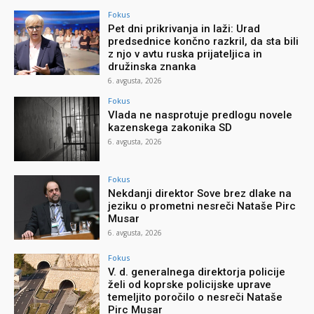
Fokus
Pet dni prikrivanja in laži: Urad
predsednice končno razkril, da sta bili
z njo v avtu ruska prijateljica in
družinska znanka
6. avgusta, 2026
Fokus
Vlada ne nasprotuje predlogu novele
kazenskega zakonika SD
6. avgusta, 2026
Fokus
Nekdanji direktor Sove brez dlake na
jeziku o prometni nesreči Nataše Pirc
Musar
6. avgusta, 2026
Fokus
V. d. generalnega direktorja policije
želi od koprske policijske uprave
temeljito poročilo o nesreči Nataše
Pirc Musar