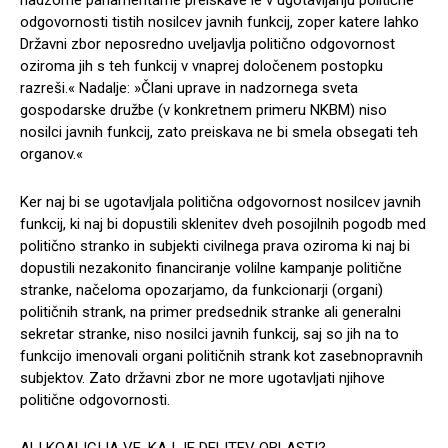
nadzorne parlamentarne preiskave le v ugotavljanju politične
odgovornosti tistih nosilcev javnih funkcij, zoper katere lahko
Državni zbor neposredno uveljavlja politično odgovornost
oziroma jih s teh funkcij v vnaprej določenem postopku
razreši.« Nadalje: »Člani uprave in nadzornega sveta
gospodarske družbe (v konkretnem primeru NKBM) niso
nosilci javnih funkcij, zato preiskava ne bi smela obsegati teh
organov.«
Ker naj bi se ugotavljala politična odgovornost nosilcev javnih
funkcij, ki naj bi dopustili sklenitev dveh posojilnih pogodb med
politično stranko in subjekti civilnega prava oziroma ki naj bi
dopustili nezakonito financiranje volilne kampanje politične
stranke, načeloma opozarjamo, da funkcionarji (organi)
političnih strank, na primer predsednik stranke ali generalni
sekretar stranke, niso nosilci javnih funkcij, saj so jih na to
funkcijo imenovali organi političnih strank kot zasebnopravnih
subjektov. Zato državni zbor ne more ugotavljati njihove
politične odgovornosti.