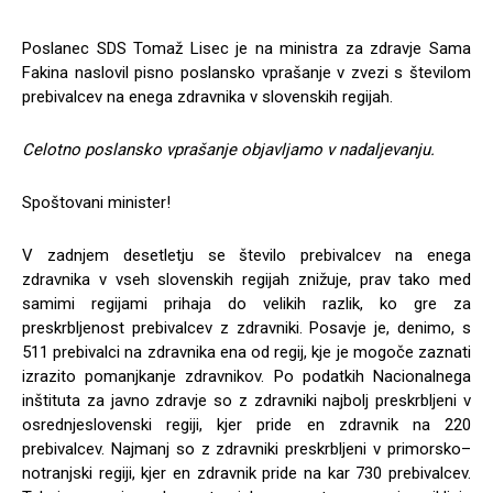
Poslanec SDS Tomaž Lisec je na ministra za zdravje Sama
Fakina naslovil pisno poslansko vprašanje v zvezi s številom
prebivalcev na enega zdravnika v slovenskih regijah.
Celotno poslansko vprašanje objavljamo v nadaljevanju.
Spoštovani minister!
V zadnjem desetletju se število prebivalcev na enega
zdravnika v vseh slovenskih regijah znižuje, prav tako med
samimi regijami prihaja do velikih razlik, ko gre za
preskrbljenost prebivalcev z zdravniki. Posavje je, denimo, s
511 prebivalci na zdravnika ena od regij, kje je mogoče zaznati
izrazito pomanjkanje zdravnikov. Po podatkih Nacionalnega
inštituta za javno zdravje so z zdravniki najbolj preskrbljeni v
osrednjeslovenski regiji, kjer pride en zdravnik na 220
prebivalcev. Najmanj so z zdravniki preskrbljeni v primorsko–
notranjski regiji, kjer en zdravnik pride na kar 730 prebivalcev.