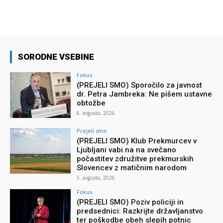
SORODNE VSEBINE
Fokus
(PREJELI SMO) Sporočilo za javnost
dr. Petra Jambreka: Ne pišem ustavne
obtožbe
6. avgusta, 2026
Prejeli smo
(PREJELI SMO) Klub Prekmurcev v
Ljubljani vabi na na svečano
počastitev združitve prekmurskih
Slovencev z matičnim narodom
5. avgusta, 2026
Fokus
(PREJELI SMO) Poziv policiji in
predsednici: Razkrijte državljanstvo
ter poškodbe obeh slepih potnic