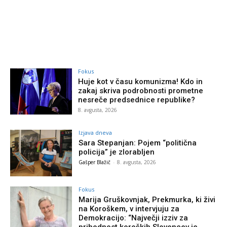
Fokus
Huje kot v času komunizma! Kdo in
zakaj skriva podrobnosti prometne
nesreče predsednice republike?
8. avgusta, 2026
Izjava dneva
Sara Stepanjan: Pojem “politična
policija” je zlorabljen
Gašper Blažič
-
8. avgusta, 2026
Fokus
Marija Gruškovnjak, Prekmurka, ki živi
na Koroškem, v intervjuju za
Demokracijo: “Največji izziv za