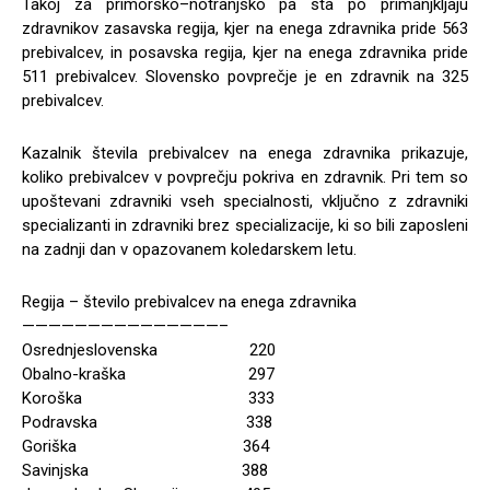
Takoj za primorsko–notranjsko pa sta po primanjkljaju
zdravnikov zasavska regija, kjer na enega zdravnika pride 563
prebivalcev, in posavska regija, kjer na enega zdravnika pride
511 prebivalcev. Slovensko povprečje je en zdravnik na 325
prebivalcev.
Kazalnik števila prebivalcev na enega zdravnika prikazuje,
koliko prebivalcev v povprečju pokriva en zdravnik. Pri tem so
upoštevani zdravniki vseh specialnosti, vključno z zdravniki
specializanti in zdravniki brez specializacije, ki so bili zaposleni
na zadnji dan v opazovanem koledarskem letu.
Regija – število prebivalcev na enega zdravnika
———————————————–
Osrednjeslovenska 220
Obalno-kraška 297
Koroška 333
Podravska 338
Goriška 364
Savinjska 388