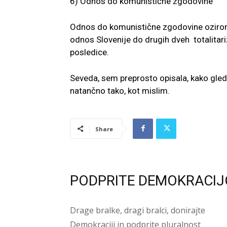
6) Odnos do komunistične zgodovine
Odnos do komunistične zgodovine oziroma
odnos Slovenije do drugih dveh totalita
posledice.
Seveda, sem preprosto opisala, kako gled
natančno tako, kot mislim.
Share
PODPRITE DEMOKRACIJ
Drage bralke, dragi bralci, donirajte
Demokraciji in podprite pluralnost