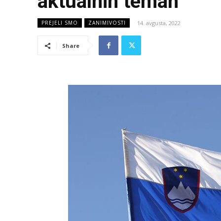
aktualnih temah
14. avgusta, 2022
PREJELI SMO
ZANIMIVOSTI
Share