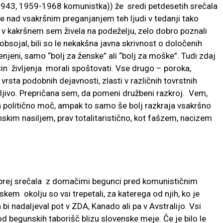
943, 1959-1968 komunistka)) že sredi petdesetih srečala
se nad vsakršnim preganjanjem teh ljudi v tedanji tako
, v kakršnem sem živela na podeželju, zelo dobro poznali
i obsojal, bili so le nekakšna javna skrivnost o določenih
cenjeni, samo “bolj za ženske” ali “bolj za moške”. Tudi zdaj
in življenja morali spoštovati. Vse drugo – poroka,
vrsta podobnih dejavnosti, zlasti v različnih tovrstnih
emljivo. Prepričana sem, da pomeni družbeni razkroj. Vem,
in politično moč, ampak to samo še bolj razkraja vsakršno
nskim nasiljem, prav totalitaristično, kot fašzem, nacizem
jprej srečala z domačimi begunci pred komunističnim
em okolju so vsi trepetali, za katerega od njih, ko je
 bi nadaljeval pot v ZDA, Kanado ali pa v Avstralijo. Vsi
a od begunskih taborišč blizu slovenske meje. Če je bilo le