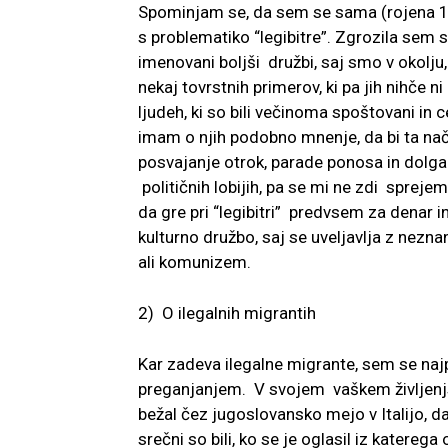
Spominjam se, da sem se sama (rojena 1
s problematiko “legibitre”. Zgrozila sem 
imenovani boljši družbi, saj smo v okolju
nekaj tovrstnih primerov, ki pa jih nihče n
ljudeh, ki so bili večinoma spoštovani in 
imam o njih podobno mnenje, da bi ta nač
posvajanje otrok, parade ponosa in dolga 
političnih lobijih, pa se mi ne zdi sprej
da gre pri “legibitri” predvsem za denar 
kulturno družbo, saj se uveljavlja z nezna
ali komunizem.
2) O ilegalnih migrantih
Kar zadeva ilegalne migrante, sem se na
preganjanjem. V svojem vaškem življenjsk
bežal čez jugoslovansko mejo v Italijo, da
srečni so bili, ko se je oglasil iz katereg