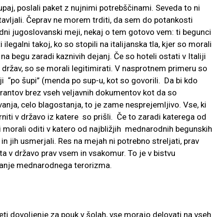
paj, poslali paket z nujnimi potrebščinami. Seveda to ni
stavljali. Čeprav ne morem trditi, da sem do potankosti
ni jugoslovanski meji, nekaj o tem gotovo vem: ti begunci
legalni takoj, ko so stopili na italijanska tla, kjer so morali
a begu zaradi kaznivih dejanj. Če so hoteli ostati v Italiji
držav, so se morali legitimirati. V nasprotnem primeru so
iji “po šupi” (menda po sup-u, kot so govorili. Da bi kdo
antov brez vseh veljavnih dokumentov kot da so
ja, celo blagostanja, to je zame nesprejemljivo. Vse, ki
vrniti v državo iz katere so prišli. Če to zaradi katerega od
morali oditi v katero od najbližjih mednarodnih begunskih
 in jih usmerjali. Res na mejah ni potrebno streljati, prav
ata v državo prav vsem in vsakomur. To je v bistvu
ranje mednarodnega terorizma.
ti dovoljenje za pouk v šolah, vse morajo delovati na vseh