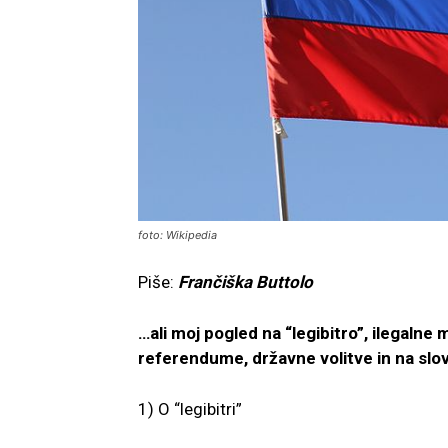
foto: Wikipedia
Piše:
Frančiška Buttolo
…ali moj pogled na “legibitro”, ilegalne
referendume, državne volitve in na sl
1) O “legibitri”