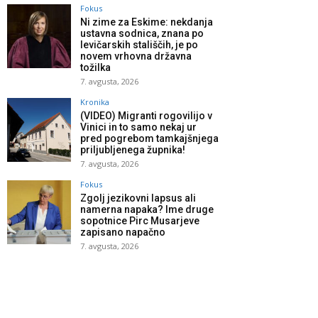
Fokus
Ni zime za Eskime: nekdanja
ustavna sodnica, znana po
levičarskih stališčih, je po
novem vrhovna državna
tožilka
7. avgusta, 2026
Kronika
(VIDEO) Migranti rogovilijo v
Vinici in to samo nekaj ur
pred pogrebom tamkajšnjega
priljubljenega župnika!
7. avgusta, 2026
Fokus
Zgolj jezikovni lapsus ali
namerna napaka? Ime druge
sopotnice Pirc Musarjeve
zapisano napačno
7. avgusta, 2026