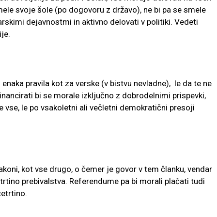
imele svoje šole (po dogovoru z državo), ne bi pa se smele
skimi dejavnostmi in aktivno delovati v politiki. Vedeti
je.
 enaka pravila kot za verske (v bistvu nevladne), le da te ne
 Financirati bi se morale izključno z dobrodelnimi prispevki,
 vse, le po vsakoletni ali večletni demokratični presoji
 zakoni, kot vse drugo, o čemer je govor v tem članku, vendar
etrtino prebivalstva. Referendume pa bi morali plačati tudi
četrtino.