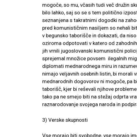
mogoče, so mu, včasih tudi več družin sku
bilo lahko, saj so se s tem politično izpo
seznanjena s takratnimi dogodki na zahod
pred komunističnim nasiljem so nehali biti i
v begunsko taborišče in dokazati, da niso n
oziroma odpotovati v katero od zahodnih 
jih vrnili jugoslovanski komunistični polic
sprejemal množice povsem ilegalnih migr
diplomati mednarodnega miru in razumevan
nimajo veljavnih osebnih listin, bi morali 
mednarodnih dogovorov ni mogoče, pa bi 
taborišč, kjer bi reševali njihove probleme
tako pa ne smejo biti na stežaj odprta vr
raznarodovanje svojega naroda in podpi
3) Verske skupnosti
Vse morajo biti svobodne, vse morajo ime