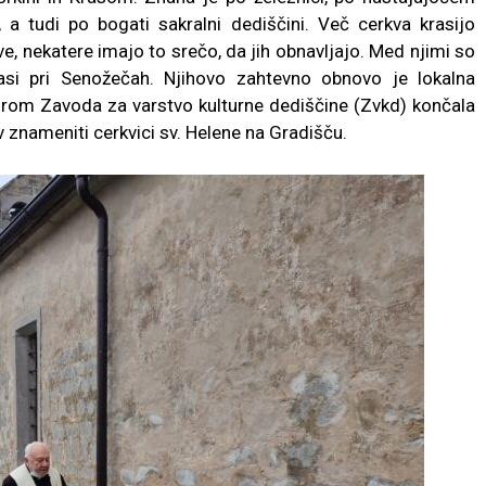
, a tudi po bogati sakralni dediščini. Več cerkva krasijo
, nekatere imajo to srečo, da jih obnavljajo. Med njimi so
vasi pri Senožečah. Njihovo zahtevno obnovo je lokalna
rom Zavoda za varstvo kulturne dediščine (Zvkd) končala
v v znameniti cerkvici sv. Helene na Gradišču.