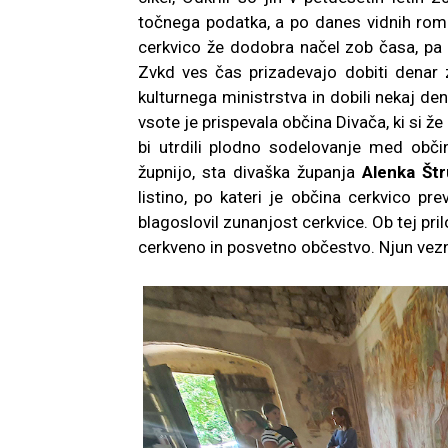
točnega podatka, a po danes vidnih roma
cerkvico že dodobra načel zob časa, pa t
Zvkd ves čas prizadevajo dobiti denar z
kulturnega ministrstva in dobili nekaj de
vsote je prispevala občina Divača, ki si že
bi utrdili plodno sodelovanje med obči
župnijo, sta divaška županja
Alenka Št
listino, po kateri je občina cerkvico pr
blagoslovil zunanjost cerkvice. Ob tej pril
cerkveno in posvetno občestvo. Njun vezni