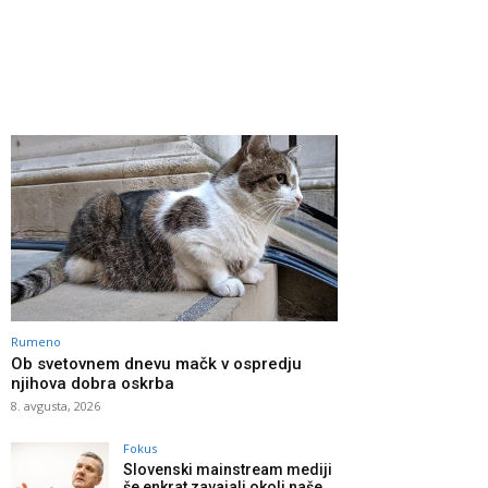
Rumeno
Ob svetovnem dnevu mačk v ospredju
njihova dobra oskrba
8. avgusta, 2026
Fokus
Slovenski mainstream mediji
še enkrat zavajali okoli naše