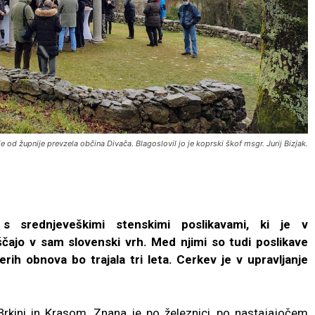
je od župnije prevzela občina Divača. Blagoslovil jo je koprski škof msgr. Jurij Bizjak.
s srednjeveškimi stenskimi poslikavami, ki je v
jo v sam slovenski vrh. Med njimi so tudi poslikave
erih obnova bo trajala tri leta. Cerkev je v upravljanje
rkini in Krasom. Znana je po železnici, po nastajajočem