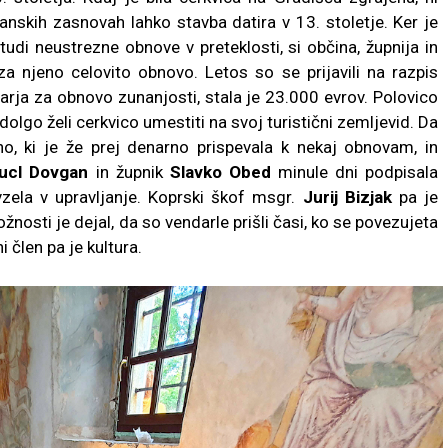
nskih zasnovah lahko stavba datira v 13. stoletje. Ker je
udi neustrezne obnove v preteklosti, si občina, župnija in
a njeno celovito obnovo. Letos so se prijavili na razpis
narja za obnovo zunanjosti, stala je 23.000 evrov. Polovico
 dolgo želi cerkvico umestiti na svoj turistični zemljevid. Da
no, ki je že prej denarno prispevala k nekaj obnovam, in
rucl Dovgan
in župnik
Slavko Obed
minule dni podpisala
evzela v upravljanje. Koprski škof msgr.
Jurij Bizjak
pa je
ožnosti je dejal, da so vendarle prišli časi, ko se povezujeta
 člen pa je kultura.