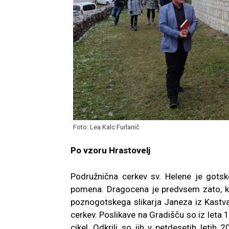
Foto: Lea Kalc Furlanič
Po vzoru Hrastovelj
Podružnična cerkev sv. Helene je gotsk
pomena. Dragocena je predvsem zato, ke
poznogotskega slikarja Janeza iz Kastva,
cerkev. Poslikave na Gradišču so iz leta 1
cikel, Odkrili so jih v petdesetih letih 