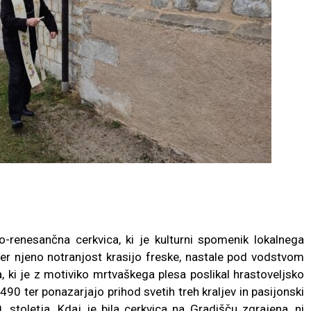
o-renesančna cerkvica, ki je kulturni spomenik lokalnega
r njeno notranjost krasijo freske, nastale pod vodstvom
 ki je z motiviko mrtvaškega plesa poslikal hrastoveljsko
490 ter ponazarjajo prihod svetih treh kraljev in pasijonski
20. stoletja. Kdaj je bila cerkvica na Gradišču zgrajena, ni