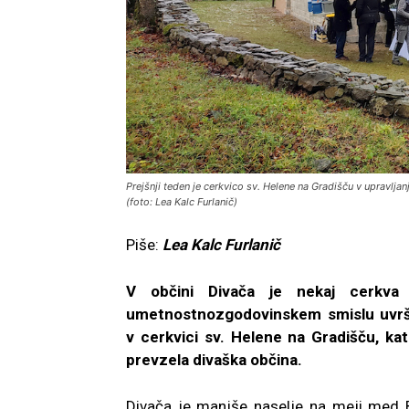
Prejšnji teden je cerkvico sv. Helene na Gradišču v upravljan
(foto: Lea Kalc Furlanič)
Piše:
Lea Kalc Furlanič
V občini Divača je nekaj cerkva 
umetnostnozgodovinskem smislu uvršča
v
cerkvici sv. Helene na Gradišču, kat
prevzela divaška občina.
Divača je manjše naselje na meji med B