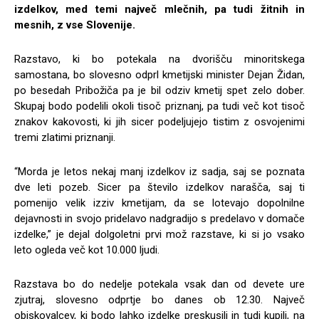
izdelkov, med temi največ mlečnih, pa tudi žitnih in
mesnih, z vse Slovenije.
Razstavo, ki bo potekala na dvorišču minoritskega
samostana, bo slovesno odprl kmetijski minister Dejan Židan,
po besedah Pribožiča pa je bil odziv kmetij spet zelo dober.
Skupaj bodo podelili okoli tisoč priznanj, pa tudi več kot tisoč
znakov kakovosti, ki jih sicer podeljujejo tistim z osvojenimi
tremi zlatimi priznanji.
“Morda je letos nekaj manj izdelkov iz sadja, saj se poznata
dve leti pozeb. Sicer pa število izdelkov narašča, saj ti
pomenijo velik izziv kmetijam, da se lotevajo dopolnilne
dejavnosti in svojo pridelavo nadgradijo s predelavo v domače
izdelke,” je dejal dolgoletni prvi mož razstave, ki si jo vsako
leto ogleda več kot 10.000 ljudi.
Razstava bo do nedelje potekala vsak dan od devete ure
zjutraj, slovesno odprtje bo danes ob 12.30. Največ
obiskovalcev, ki bodo lahko izdelke preskusili in tudi kupili, na