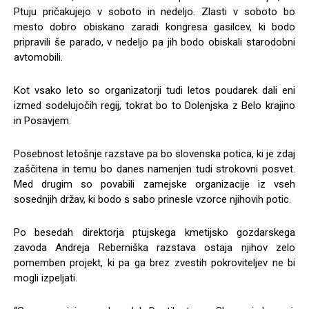
Ptuju pričakujejo v soboto in nedeljo. Zlasti v soboto bo
mesto dobro obiskano zaradi kongresa gasilcev, ki bodo
pripravili še parado, v nedeljo pa jih bodo obiskali starodobni
avtomobili.
Kot vsako leto so organizatorji tudi letos poudarek dali eni
izmed sodelujočih regij, tokrat bo to Dolenjska z Belo krajino
in Posavjem.
Posebnost letošnje razstave pa bo slovenska potica, ki je zdaj
zaščitena in temu bo danes namenjen tudi strokovni posvet.
Med drugim so povabili zamejske organizacije iz vseh
sosednjih držav, ki bodo s sabo prinesle vzorce njihovih potic.
Po besedah direktorja ptujskega kmetijsko gozdarskega
zavoda Andreja Reberniška razstava ostaja njihov zelo
pomemben projekt, ki pa ga brez zvestih pokroviteljev ne bi
mogli izpeljati.