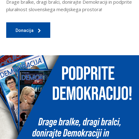
Drage bralke, dragi bralci, donirajte Demokraciji in podprite
pluralnost slovenskega medijskega prostora!
Donacija