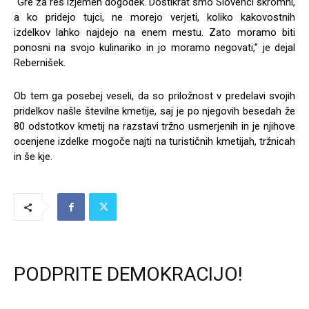
“Gre za res izjemen dogodek. Dostikrat smo Slovenci skromni,
a ko pridejo tujci, ne morejo verjeti, koliko kakovostnih
izdelkov lahko najdejo na enem mestu. Zato moramo biti
ponosni na svojo kulinariko in jo moramo negovati,” je dejal
Rebernišek.
Ob tem ga posebej veseli, da so priložnost v predelavi svojih
pridelkov našle številne kmetije, saj je po njegovih besedah že
80 odstotkov kmetij na razstavi tržno usmerjenih in je njihove
ocenjene izdelke mogoče najti na turističnih kmetijah, tržnicah
in še kje.
PODPRITE DEMOKRACIJO!