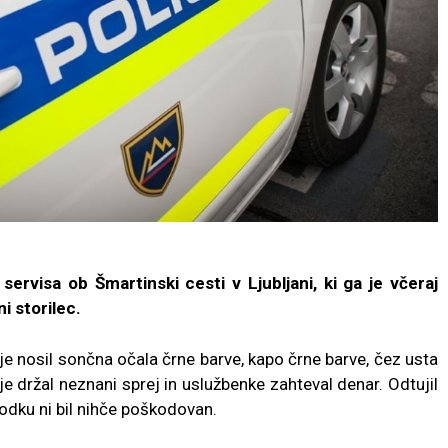
servisa ob Šmartinski cesti v Ljubljani, ki ga je včeraj
i storilec.
je nosil sončna očala črne barve, kapo črne barve, čez usta
je držal neznani sprej in uslužbenke zahteval denar. Odtujil
godku ni bil nihče poškodovan.