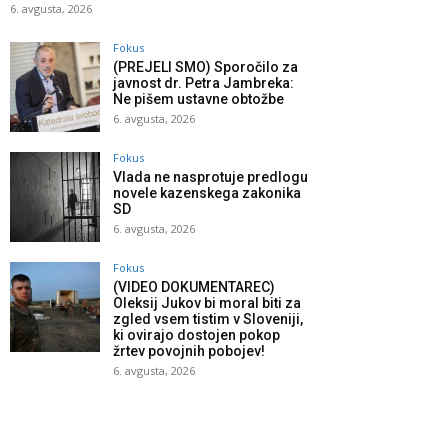
6. avgusta, 2026
Fokus
(PREJELI SMO) Sporočilo za
javnost dr. Petra Jambreka:
Ne pišem ustavne obtožbe
6. avgusta, 2026
Fokus
Vlada ne nasprotuje predlogu
novele kazenskega zakonika
SD
6. avgusta, 2026
Fokus
(VIDEO DOKUMENTAREC)
Oleksij Jukov bi moral biti za
zgled vsem tistim v Sloveniji,
ki ovirajo dostojen pokop
žrtev povojnih pobojev!
6. avgusta, 2026