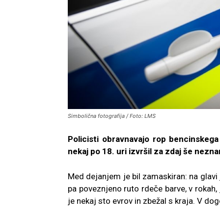
Simbolična fotografija / Foto: LMS
Policisti obravnavajo rop bencinskega 
nekaj po 18. uri izvršil za zdaj še neznan
Med dejanjem je bil zamaskiran: na glavi 
pa poveznjeno ruto rdeče barve, v rokah, 
je nekaj sto evrov in zbežal s kraja. V do