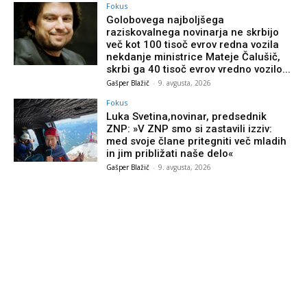
Fokus
Golobovega najboljšega
raziskovalnega novinarja ne skrbijo
več kot 100 tisoč evrov redna vozila
nekdanje ministrice Mateje Čalušič,
skrbi ga 40 tisoč evrov vredno vozilo...
Gašper Blažič
-
9. avgusta, 2026
Fokus
Luka Svetina,novinar, predsednik
ZNP: »V ZNP smo si zastavili izziv:
med svoje člane pritegniti več mladih
in jim približati naše delo«
Gašper Blažič
-
9. avgusta, 2026