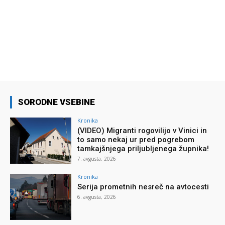
SORODNE VSEBINE
Kronika
(VIDEO) Migranti rogovilijo v Vinici in
to samo nekaj ur pred pogrebom
tamkajšnjega priljubljenega župnika!
7. avgusta, 2026
Kronika
Serija prometnih nesreč na avtocesti
6. avgusta, 2026