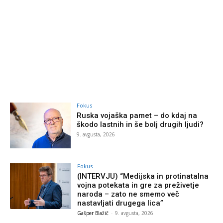
Fokus
Ruska vojaška pamet – do kdaj na
škodo lastnih in še bolj drugih ljudi?
9. avgusta, 2026
Fokus
(INTERVJU) “Medijska in protinatalna
vojna potekata in gre za preživetje
naroda – zato ne smemo več
nastavljati drugega lica”
Gašper Blažič
-
9. avgusta, 2026