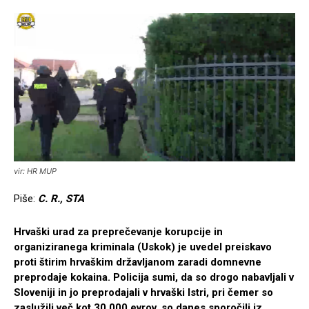
vir: HR MUP
Piše:
C. R., STA
Hrvaški urad za preprečevanje korupcije in
organiziranega kriminala (Uskok) je uvedel preiskavo
proti štirim hrvaškim državljanom zaradi domnevne
preprodaje kokaina. Policija sumi, da so drogo nabavljali v
Sloveniji in jo preprodajali v hrvaški Istri, pri čemer so
zaslužili več kot 30.000 evrov, so danes sporočili iz