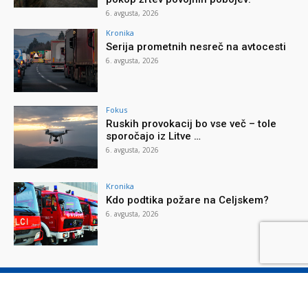
6. avgusta, 2026
Kronika
Serija prometnih nesreč na avtocesti
6. avgusta, 2026
Fokus
Ruskih provokacij bo vse več – tole
sporočajo iz Litve …
6. avgusta, 2026
Kronika
Kdo podtika požare na Celjskem?
6. avgusta, 2026
O reviji
O podjetju
Splošni pogoji
Varstvo osebnih podatkov
Piškotki
Stik z nami
Oglaševanje
Naročilnica
Donacije