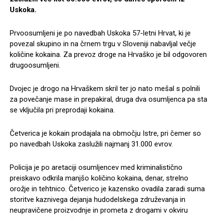
Uskoka.
Prvoosumljeni je po navedbah Uskoka 57-letni Hrvat, ki je
povezal skupino in na črnem trgu v Sloveniji nabavljal večje
količine kokaina. Za prevoz droge na Hrvaško je bil odgovoren
drugoosumljeni.
Dvojec je drogo na Hrvaškem skril ter jo nato mešal s polnili
za povečanje mase in prepakiral, druga dva osumljenca pa sta
se vključila pri preprodaji kokaina.
Četverica je kokain prodajala na območju Istre, pri čemer so
po navedbah Uskoka zaslužili najmanj 31.000 evrov.
Policija je po aretaciji osumljencev med kriminalistično
preiskavo odkrila manjšo količino kokaina, denar, strelno
orožje in tehtnico. Četverico je kazensko ovadila zaradi suma
storitve kaznivega dejanja hudodelskega združevanja in
neupravičene proizvodnje in prometa z drogami v okviru