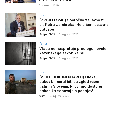
družinska znanka
6. avgusta, 2026
Fokus
(PREJELI SMO) Sporočilo za javnost
dr. Petra Jambreka: Ne pišem ustavne
obtožbe
Gašper Blažič
-
6. avgusta, 2026
Fokus
Vlada ne nasprotuje predlogu novele
kazenskega zakonika SD
Gašper Blažič
-
6. avgusta, 2026
Fokus
(VIDEO DOKUMENTAREC) Oleksij
Jukov bi moral biti za zgled vsem
tistim v Sloveniji, ki ovirajo dostojen
pokop žrtev povojnih pobojev!
testni
-
6. avgusta, 2026