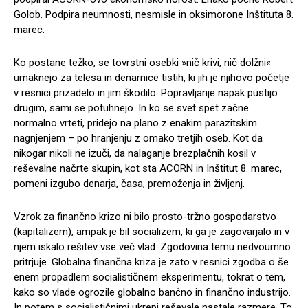
Golob. Podpira neumnosti, nesmisle in oksimorone Inštituta 8.
marec.
Ko postane težko, se tovrstni osebki »nič krivi, nič dolžni«
umaknejo za telesa in denarnice tistih, ki jih je njihovo početje
v resnici prizadelo in jim škodilo. Popravljanje napak pustijo
drugim, sami se potuhnejo. In ko se svet spet začne
normalno vrteti, pridejo na plano z enakim parazitskim
nagnjenjem – po hranjenju z omako tretjih oseb. Kot da
nikogar nikoli ne izuči, da nalaganje brezplačnih kosil v
reševalne načrte skupin, kot sta ACORN in Inštitut 8. marec,
pomeni izgubo denarja, časa, premoženja in življenj.
Vzrok za finančno krizo ni bilo prosto-tržno gospodarstvo
(kapitalizem), ampak je bil socializem, ki ga je zagovarjalo in v
njem iskalo rešitev vse več vlad. Zgodovina temu nedvoumno
pritrjuje. Globalna finančna kriza je zato v resnici zgodba o še
enem propadlem socialističnem eksperimentu, tokrat o tem,
kako so vlade ogrozile globalno bančno in finančno industrijo.
In potem s socialističnimi ukrepi reševale nastale razmere. To