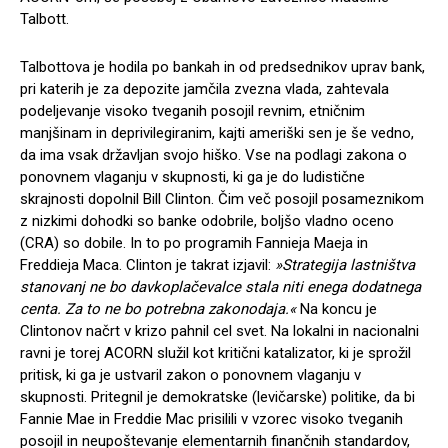
Talbott.
Talbottova je hodila po bankah in od predsednikov uprav bank,
pri katerih je za depozite jamčila zvezna vlada, zahtevala
podeljevanje visoko tveganih posojil revnim, etničnim
manjšinam in deprivilegiranim, kajti ameriški sen je še vedno,
da ima vsak državljan svojo hiško. Vse na podlagi zakona o
ponovnem vlaganju v skupnosti, ki ga je do ludistične
skrajnosti dopolnil Bill Clinton. Čim več posojil posameznikom
z nizkimi dohodki so banke odobrile, boljšo vladno oceno
(CRA) so dobile. In to po programih Fannieja Maeja in
Freddieja Maca. Clinton je takrat izjavil:
»Strategija lastništva
stanovanj ne bo davkoplačevalce stala niti enega dodatnega
centa. Za to ne bo potrebna zakonodaja.«
Na koncu je
Clintonov načrt v krizo pahnil cel svet. Na lokalni in nacionalni
ravni je torej ACORN služil kot kritični katalizator, ki je sprožil
pritisk, ki ga je ustvaril zakon o ponovnem vlaganju v
skupnosti. Pritegnil je demokratske (levičarske) politike, da bi
Fannie Mae in Freddie Mac prisilili v vzorec visoko tveganih
posojil in neupoštevanje elementarnih finančnih standardov,