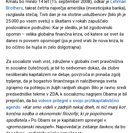
Kmalu bo minilo 14 let (15. september 2008), odkar je
Lehman
Brothers
, takrat četrta največja ameriška (investicijska banka),
razglasila stečaj. Tisti dan je na stotine uslužbencev (bilo jih je
25.000 po vsem svetu) s škatlami v rokah zapuščalo
poslovalnice podružnic. Kar je sledilo, je bil zgodovinski
opomin – velika globalna finančna kriza, od katere se svet še
danes ni povsem opomogel (pa je pred vrati že nova kriza, ki
bo očitno še hujša in zelo dolgotrajna).
Za socialiste vseh vrst, združene v globalni cvet pravičništva
in socialne čutečnosti, je bil to nedvomen dokaz, da zlobni
neoliberalni kapitalizem ne deluje, povzroča in prinaša zgolj
trpljenje, da je bogastvo finančnega in naložbenega sveta
zgrajeno na pohlepu in žuljih ranljivih skupin. Bilo je ravno sredi
predsedniške tekme v ZDA, k socializmu nagnjeni Obama je bil
prepričan, da bo
volivce pritegnil s svojo protikapitalistično
agendo
:
»
Kar smo videli v zadnjih nekaj dneh, ni nič manj kot
končna sodba o ekonomski filozofiji, ki je popolnoma
spodletela.«
Po Obami se je kapitalizem sprevrgel v
»gromozanski neuspeh«.
Napovedal je zvišanje davkov, da bo