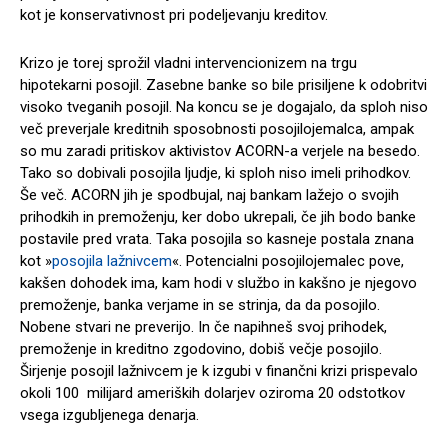
kot je konservativnost pri podeljevanju kreditov.
Krizo je torej sprožil vladni intervencionizem na trgu
hipotekarni posojil. Zasebne banke so bile prisiljene k odobritvi
visoko tveganih posojil. Na koncu se je dogajalo, da sploh niso
več preverjale kreditnih sposobnosti posojilojemalca, ampak
so mu zaradi pritiskov aktivistov ACORN-a verjele na besedo.
Tako so dobivali posojila ljudje, ki sploh niso imeli prihodkov.
Še več. ACORN jih je spodbujal, naj bankam lažejo o svojih
prihodkih in premoženju, ker dobo ukrepali, če jih bodo banke
postavile pred vrata. Taka posojila so kasneje postala znana
kot »
posojila lažnivcem
«. Potencialni posojilojemalec pove,
kakšen dohodek ima, kam hodi v službo in kakšno je njegovo
premoženje, banka verjame in se strinja, da da posojilo.
Nobene stvari ne preverijo. In če napihneš svoj prihodek,
premoženje in kreditno zgodovino, dobiš večje posojilo.
Širjenje posojil lažnivcem je k izgubi v finančni krizi prispevalo
okoli 100 milijard ameriških dolarjev oziroma 20 odstotkov
vsega izgubljenega denarja.