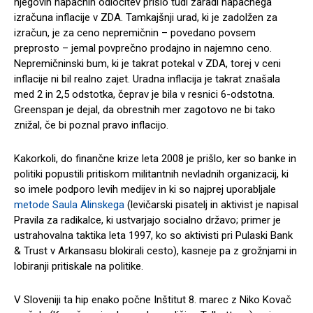
njegovih napačnih odločitev prišlo tudi zaradi napačnega
izračuna inflacije v ZDA. Tamkajšnji urad, ki je zadolžen za
izračun, je za ceno nepremičnin – povedano povsem
preprosto – jemal povprečno prodajno in najemno ceno.
Nepremičninski bum, ki je takrat potekal v ZDA, torej v ceni
inflacije ni bil realno zajet. Uradna inflacija je takrat znašala
med 2 in 2,5 odstotka, čeprav je bila v resnici 6-odstotna.
Greenspan je dejal, da obrestnih mer zagotovo ne bi tako
znižal, če bi poznal pravo inflacijo.
Kakorkoli, do finančne krize leta 2008 je prišlo, ker so banke in
politiki popustili pritiskom militantnih nevladnih organizacij, ki
so imele podporo levih medijev in ki so najprej uporabljale
metode Saula Alinskega
(levičarski pisatelj in aktivist je napisal
Pravila za radikalce, ki ustvarjajo socialno državo; primer je
ustrahovalna taktika leta 1997, ko so aktivisti pri Pulaski Bank
& Trust v Arkansasu blokirali cesto), kasneje pa z grožnjami in
lobiranji pritiskale na politike.
V Sloveniji ta hip enako počne Inštitut 8. marec z Niko Kovač