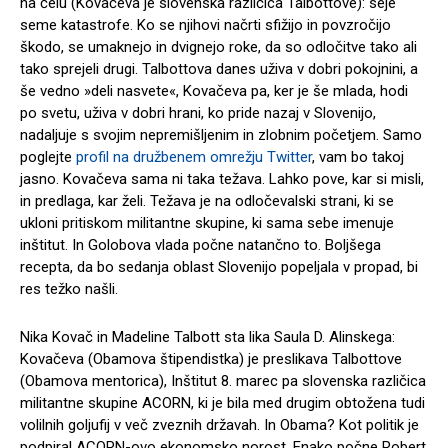
na čelu (Kovačeva je slovenska različica Talbottove): seje
seme katastrofe. Ko se njihovi načrti sfižijo in povzročijo
škodo, se umaknejo in dvignejo roke, da so odločitve tako ali
tako sprejeli drugi. Talbottova danes uživa v dobri pokojnini, a
še vedno »deli nasvete«, Kovačeva pa, ker je še mlada, hodi
po svetu, uživa v dobri hrani, ko pride nazaj v Slovenijo,
nadaljuje s svojim nepremišljenim in zlobnim početjem. Samo
poglejte
profil na družbenem omrežju Twitter
, vam bo takoj
jasno. Kovačeva sama ni taka težava. Lahko pove, kar si misli,
in predlaga, kar želi. Težava je na odločevalski strani, ki se
ukloni pritiskom militantne skupine, ki sama sebe imenuje
inštitut. In Golobova vlada počne natančno to. Boljšega
recepta, da bo sedanja oblast Slovenijo popeljala v propad, bi
res težko našli.
Nika Kovač in Madeline Talbott sta lika Saula D. Alinskega:
Kovačeva (Obamova štipendistka) je preslikava Talbottove
(Obamova mentorica), Inštitut 8. marec pa slovenska različica
militantne skupine ACORN, ki je bila med drugim obtožena tudi
volilnih goljufij v več zveznih državah. In Obama? Kot politik je
podpiral ACORN-ovo ekonomsko norost. Enako počne Robert