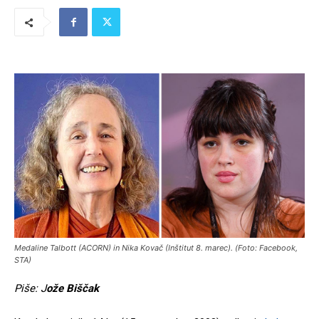
Medaline Talbott (ACORN) in Nika Kovač (Inštitut 8. marec). (Foto: Facebook,
STA)
Piše: J
ože Biščak