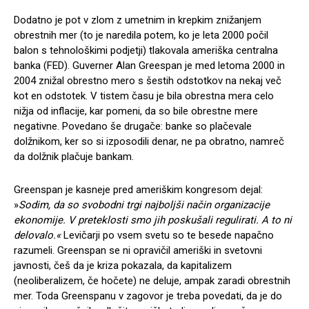
Dodatno je pot v zlom z umetnim in krepkim znižanjem
obrestnih mer (to je naredila potem, ko je leta 2000 počil
balon s tehnološkimi podjetji) tlakovala ameriška centralna
banka (FED). Guverner Alan Greespan je med letoma 2000 in
2004 znižal obrestno mero s šestih odstotkov na nekaj več
kot en odstotek. V tistem času je bila obrestna mera celo
nižja od inflacije, kar pomeni, da so bile obrestne mere
negativne. Povedano še drugače: banke so plačevale
dolžnikom, ker so si izposodili denar, ne pa obratno, namreč
da dolžnik plačuje bankam.
Greenspan je kasneje pred ameriškim kongresom dejal:
»
Sodim, da so svobodni trgi najboljši način organizacije
ekonomije. V preteklosti smo jih poskušali regulirati. A to ni
delovalo.«
Levičarji po vsem svetu so te besede napačno
razumeli. Greenspan se ni opravičil ameriški in svetovni
javnosti, češ da je kriza pokazala, da kapitalizem
(neoliberalizem, če hočete) ne deluje, ampak zaradi obrestnih
mer. Toda Greenspanu v zagovor je treba povedati, da je do