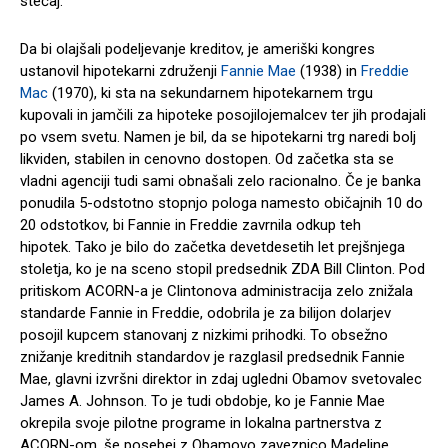
stečaj.
Da bi olajšali podeljevanje kreditov, je ameriški kongres
ustanovil hipotekarni združenji
Fannie Mae
(1938) in
Freddie
Mac
(1970), ki sta na sekundarnem hipotekarnem trgu
kupovali in jamčili za hipoteke posojilojemalcev ter jih prodajali
po vsem svetu. Namen je bil, da se hipotekarni trg naredi bolj
likviden, stabilen in cenovno dostopen. Od začetka sta se
vladni agenciji tudi sami obnašali zelo racionalno. Če je banka
ponudila 5-odstotno stopnjo pologa namesto običajnih 10 do
20 odstotkov, bi Fannie in Freddie zavrnila odkup teh
hipotek. Tako je bilo do začetka devetdesetih let prejšnjega
stoletja, ko je na sceno stopil predsednik ZDA Bill Clinton. Pod
pritiskom ACORN-a je Clintonova administracija zelo znižala
standarde Fannie in Freddie, odobrila je za bilijon dolarjev
posojil kupcem stanovanj z nizkimi prihodki. To obsežno
znižanje kreditnih standardov je razglasil predsednik Fannie
Mae, glavni izvršni direktor in zdaj ugledni Obamov svetovalec
James A. Johnson. To je tudi obdobje, ko je Fannie Mae
okrepila svoje pilotne programe in lokalna partnerstva z
ACORN-om, še posebej z Obamovo zaveznico Madeline