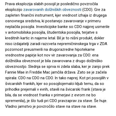
Prava eksplozija slabih posojil je posledično povzročila
eksplozijo
zavarovanih dolžniških obveznosti
(CDO). Gre za
zapleten finančni instrument, kjer vrednost izhaja iz drugega
osnovnega sredstva, ki postanejo zavarovanje v primeru
neplačila posojila. Investicijske banke so CDO najprej usmerile
v avtomobilska posojila, študentska posojila, terjatve s
kreditnih kartic in najeme letal. Bil je to nišni produkt, dokler
niso izdajatelji zaradi razcveta nepremičninskega trga v ZDA
pozornost preusmerili na drugorazredne hipotekarne
vrednostne papirje kot nov vir zavarovanja za CDO: ena
dolžniška obveznost je bila zavarovana z drugo dolžniško
obveznostjo. Slednja se sprva ni zdela slaba, ker je zanjo prek
Fannie Mae in Freddie Mac jamčila država. Zato se je začela
spirala: CDO na CDO na CDO. In tako naprej. Kot pri posojilih v
švicarskih frankih, kjer so posojilojemalci kljub temu, da so
prihodke prejemali v evrih, stavili na švicarski frank (stava je
bila, da se vrednost franka v primerjavi z evrom ne bo
spremenila), je šlo tudi pri CDO pravzaprav za stave. Še huje.
Vladno jamstvo je povzročilo stave na stave na stave.