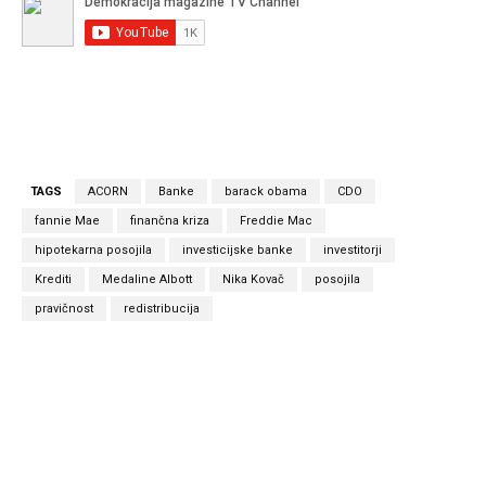
TAGS
ACORN
Banke
barack obama
CDO
fannie Mae
finančna kriza
Freddie Mac
hipotekarna posojila
investicijske banke
investitorji
Krediti
Medaline Albott
Nika Kovač
posojila
pravičnost
redistribucija