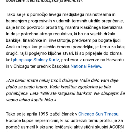
dosežene
»redistribucijska pravičnost«.
Tako se je s pomočjo levega medijskega mainstreama in
besnenjem progresivnih v udarnih terminih utrdilo prepričanje,
da je krizo povzročil prosti trg, mantra klasičnega liberalizma.
In da je potrebna stroga regulativa, ki bo na vajetih držala
bankirje, finančnike in investitorje, predvsem pa bogate ljudi.
Analiza tega, kar je sledilo črnemu ponedeljku, je tema za kdaj
drugič, rajši poglejmo ključne stvari, ki so pripeljale do zloma,
kot
jih opisuje Stalney Kurtz
, profesor z univerze na Harvardu
in v Chicagu ter urednik časopisa
National Review.
»Na banki imate nekaj tisoč dolarjev.
Vaše delo vam daje
plačo za pasjo hrano. Vaša kreditna zgodovina je bila
pohabljena. Leta 1989 ste razglasili bankrot. Ne obupajte: še
vedno lahko kupite hišo.«
Tako se je aprila 1995 začel članek v
Chicago Sun Timesu
.
Bodoče kupce nepremičnin, ki so ustrezali temu profilu, je za
pomoč usmeril k skrajno levičarski aktivistični skupini ACORN