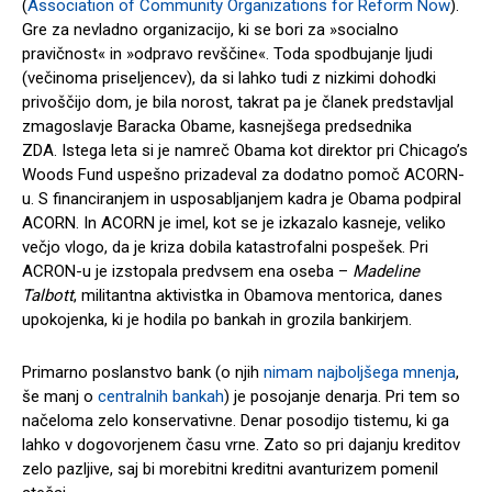
(
Association of Community Organizations for Reform Now
).
Gre za nevladno organizacijo, ki se bori za »socialno
pravičnost« in »odpravo revščine«. Toda spodbujanje ljudi
(večinoma priseljencev), da si lahko tudi z nizkimi dohodki
privoščijo dom, je bila norost, takrat pa je članek predstavljal
zmagoslavje Baracka Obame, kasnejšega predsednika
ZDA. Istega leta si je namreč Obama kot direktor pri Chicago’s
Woods Fund uspešno prizadeval za dodatno pomoč ACORN-
u. S financiranjem in usposabljanjem kadra je Obama podpiral
ACORN. In ACORN je imel, kot se je izkazalo kasneje, veliko
večjo vlogo, da je kriza dobila katastrofalni pospešek. Pri
ACRON-u je izstopala predvsem ena oseba –
Madeline
Talbott
, militantna aktivistka in Obamova mentorica, danes
upokojenka, ki je hodila po bankah in grozila bankirjem.
Primarno poslanstvo bank (o njih
nimam najboljšega mnenja
,
še manj o
centralnih bankah
) je posojanje denarja. Pri tem so
načeloma zelo konservativne. Denar posodijo tistemu, ki ga
lahko v dogovorjenem času vrne. Zato so pri dajanju kreditov
zelo pazljive, saj bi morebitni kreditni avanturizem pomenil