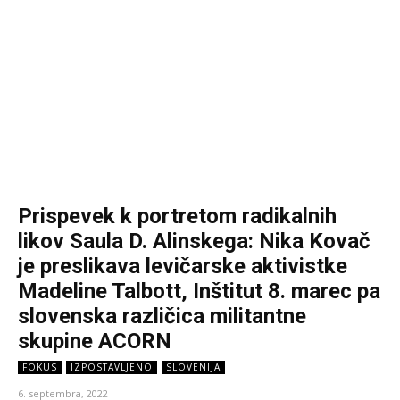
Prispevek k portretom radikalnih
likov Saula D. Alinskega: Nika Kovač
je preslikava levičarske aktivistke
Madeline Talbott, Inštitut 8. marec pa
slovenska različica militantne
skupine ACORN
FOKUS
IZPOSTAVLJENO
SLOVENIJA
6. septembra, 2022