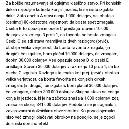
Za boljše razumevanje si oglejmo klasično stavo. Pri konjskih
dirkah najboljše kotirata konj in jezdec, ki še nista izgubila
dirke. Zato oseba A stavi nanju 1.000 dolarjev, saj obstaja
(denimo) 80-odstotna verjetnost, da bosta spet zmagala.
Oseba B to opazuje in osebi C predlaga: stavim 10.000
dolarjev v razmerju 3 proti 1, da favorita ne bosta zmagala.
Osebi C se zdi stava mamljiva iz dveh razlogov: (prvič),
obstaja velika verjetnost, da bosta favorita zmagala, (in
drugič), če izgubim, bom plačal 10.000 dolarjev, če zmagam,
dobim 30.000 dolarjev. Vse opazuje oseba D, ki osebi E
predlaga: Stavim 30.000 dolarjev v razmerju 10 proti 1, da bo
oseba C izgubila. Razloga sta enaka kot prej: (prvič), obstaja
velika verjetnost, da bosta favorita na konjskih dirkah
zmagala, (in drugič), če izgubim, bom plačal 30.000 dolarjev,
če zmagam, dobim 300.000 dolarjev. Skupna stava na enega
konja in jezdeca, ki je na začetku znašala 1.000 dolarjev, zdaj
znaša že skoraj 341.000 dolarjev. Podobno se je dogajalo z
zavarovanimi dolžniškimi obveznostmi. Ko posojilojemalci
niso več zmogli plačevati obrokov na posojilo, se je zgodil
dolžniški domino efekt.