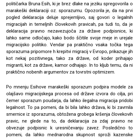
političarka Bruna Esih, ki je brez dlake na jeziku spregovorila o
marakeški deklaraciji oz. sporazumu. Opozorila je, da na prvi
pogled deklaracija deluje sprejemljivo, saj govori o legalnih
migracijah in temeljnih človekovih pravicah, pa tudi to, da je
deklaracija pravno nezavezujoča za države podpisnice, ki
lahko same odločajo, kako bodo ščitile svoje meje in urejale
migracijsko politiko. Vendar pa praktično vsaka točka tega
sporazuma pripomore h krepitvi migracij v Evropo, prikazuje jih
kot nekaj pozitivnega, tako za države, od koder prihajajo
migranti, kot za države, kamor odhajajo. In to kljub temu, da ni
praktično nobenih argumentov za tovrstni optimizem.
Po mnenju Esihove marakeški sporazum podpira modele za
olajšavo migracijskega procesa od države izvora do cilja, pri
čemer sporazum poudarja, da lahko ilegalna migracija pridobi
legalnost. To pa pomeni, da bi bila lahko država, ki bi zavrnila
smernice iz sporazuma, obtožena grobega kršenja človekovih
pravic, ne glede na to, da deklaracija za zdaj pravno ne
obvezuje podpisnic k uresničevanju zavez. Posledično to
pomeni, da lahko mednarodna skupnost sproži kazenske