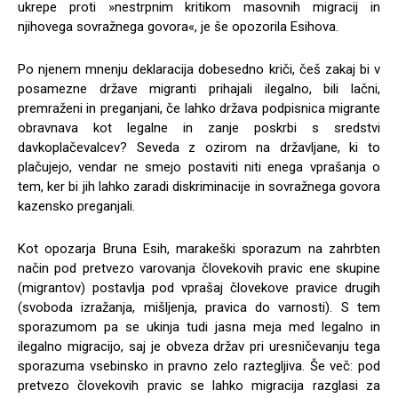
ukrepe proti »nestrpnim kritikom masovnih migracij in
njihovega sovražnega govora«, je še opozorila Esihova.
Po njenem mnenju deklaracija dobesedno kriči, češ zakaj bi v
posamezne države migranti prihajali ilegalno, bili lačni,
premraženi in preganjani, če lahko država podpisnica migrante
obravnava kot legalne in zanje poskrbi s sredstvi
davkoplačevalcev? Seveda z ozirom na državljane, ki to
plačujejo, vendar ne smejo postaviti niti enega vprašanja o
tem, ker bi jih lahko zaradi diskriminacije in sovražnega govora
kazensko preganjali.
Kot opozarja Bruna Esih, marakeški sporazum na zahrbten
način pod pretvezo varovanja človekovih pravic ene skupine
(migrantov) postavlja pod vprašaj človekove pravice drugih
(svoboda izražanja, mišljenja, pravica do varnosti). S tem
sporazumom pa se ukinja tudi jasna meja med legalno in
ilegalno migracijo, saj je obveza držav pri uresničevanju tega
sporazuma vsebinsko in pravno zelo raztegljiva. Še več: pod
pretvezo človekovih pravic se lahko migracija razglasi za