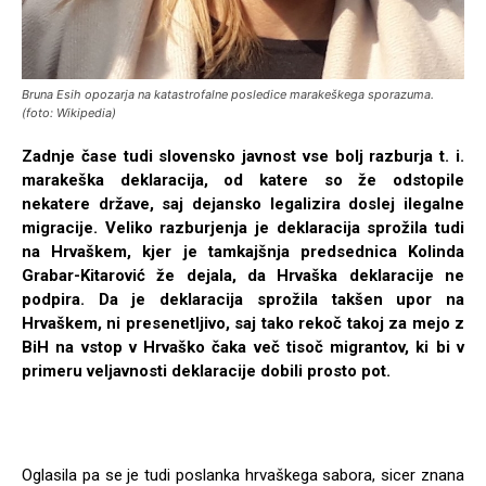
Bruna Esih opozarja na katastrofalne posledice marakeškega sporazuma.
(foto: Wikipedia)
Zadnje čase tudi slovensko javnost vse bolj razburja t. i.
marakeška deklaracija, od katere so že odstopile
nekatere države, saj dejansko legalizira doslej ilegalne
migracije. Veliko razburjenja je deklaracija sprožila tudi
na Hrvaškem, kjer je tamkajšnja predsednica Kolinda
Grabar-Kitarović že dejala, da Hrvaška deklaracije ne
podpira. Da je deklaracija sprožila takšen upor na
Hrvaškem, ni presenetljivo, saj tako rekoč takoj za mejo z
BiH na vstop v Hrvaško čaka več tisoč migrantov, ki bi v
primeru veljavnosti deklaracije dobili prosto pot.
Oglasila pa se je tudi poslanka hrvaškega sabora, sicer znana