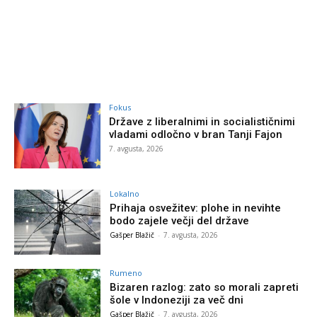
Fokus
Države z liberalnimi in socialističnimi
vladami odločno v bran Tanji Fajon
7. avgusta, 2026
Lokalno
Prihaja osvežitev: plohe in nevihte
bodo zajele večji del države
Gašper Blažič
-
7. avgusta, 2026
Rumeno
Bizaren razlog: zato so morali zapreti
šole v Indoneziji za več dni
Gašper Blažič
-
7. avgusta, 2026